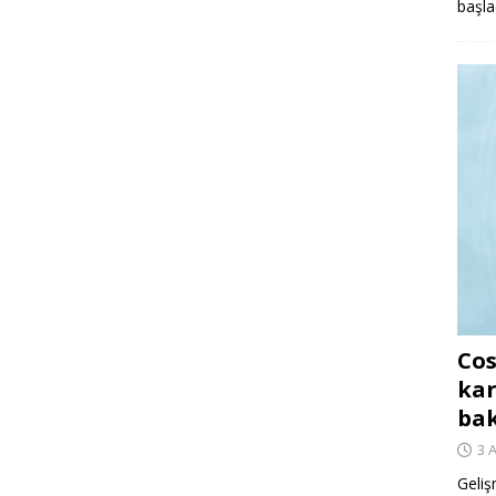
başla
Cos
kar
ba
3 
Geliş