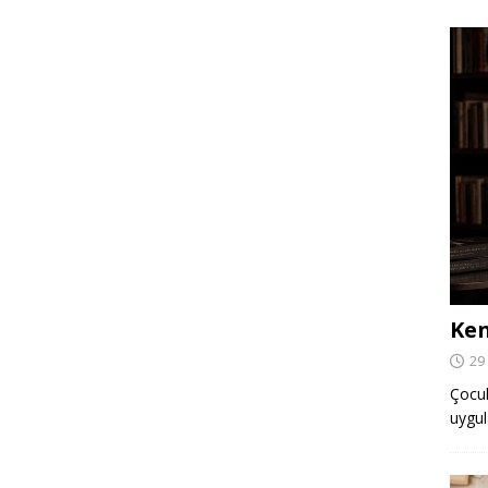
Ken
29
Çocuk,
uygul