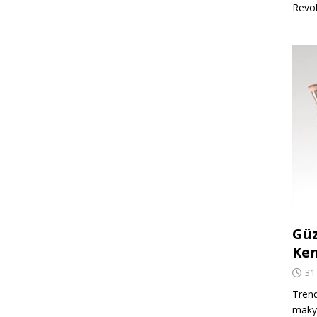
Revo
Güz
Ken
31
Trend
makya