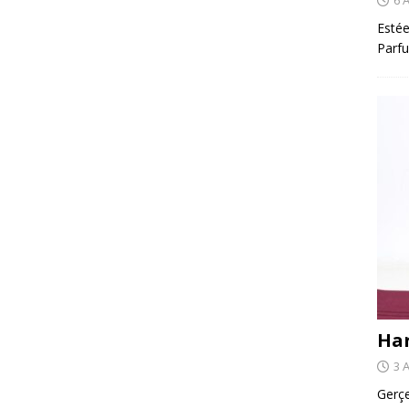
Estée
Parfu
Har
3 
Gerçe