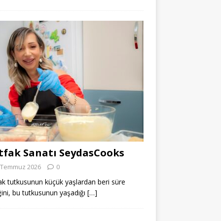
fak Sanatı SeydasCooks
 Temmuz 2026
0
k tutkusunun küçük yaşlardan beri süre
ğini, bu tutkusunun yaşadığı
[…]