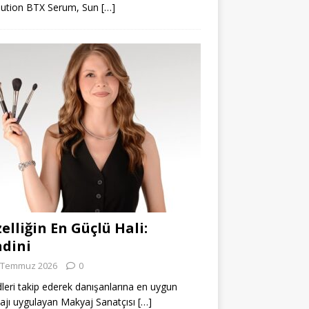
lution BTX Serum, Sun
[…]
elliğin En Güçlü Hali:
dini
 Temmuz 2026
0
leri takip ederek danışanlarına en uygun
jı uygulayan Makyaj Sanatçısı
[…]