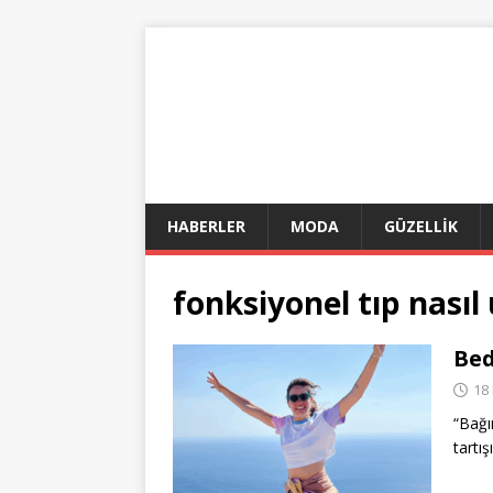
HABERLER
MODA
GÜZELLİK
fonksiyonel tıp nasıl
Bed
18
“Bağı
tartı