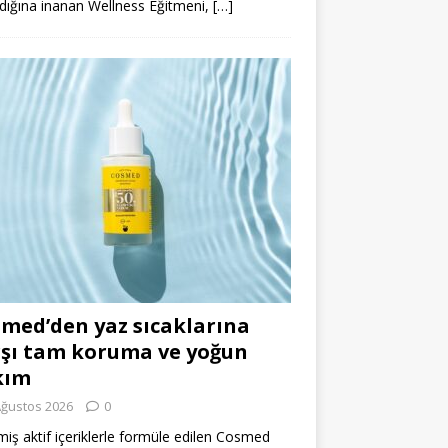
dığına inanan Wellness Eğitmeni,
[…]
med’den yaz sıcaklarına
şı tam koruma ve yoğun
kım
Ağustos 2026
0
miş aktif içeriklerle formüle edilen Cosmed