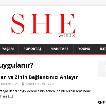
YAŞAM
RÖPORTAJ
MAN TARZ
YOUNG
İLE
 uygulanır?
en ve Zihin Bağlantınızı Anlayın
 Haziran 2025
Sedef TOSUN
0
rsağa ‘ikinci beyin’ denmesinin sebebi de bu ikilinin arasındaki
şılmaz
[…]
SHE 