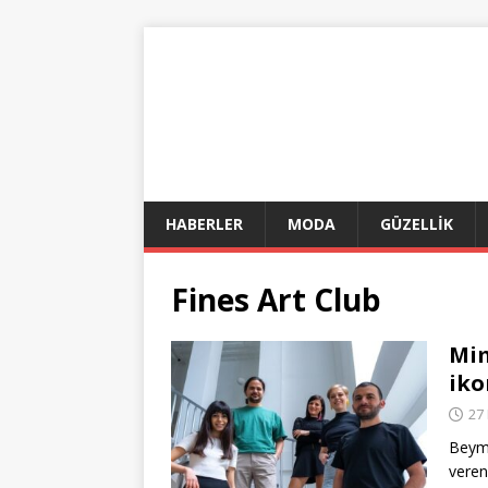
HABERLER
MODA
GÜZELLİK
Fines Art Club
Mim
iko
27
Beyme
vere