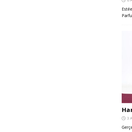
Estée
Parfu
Har
3 
Gerçe