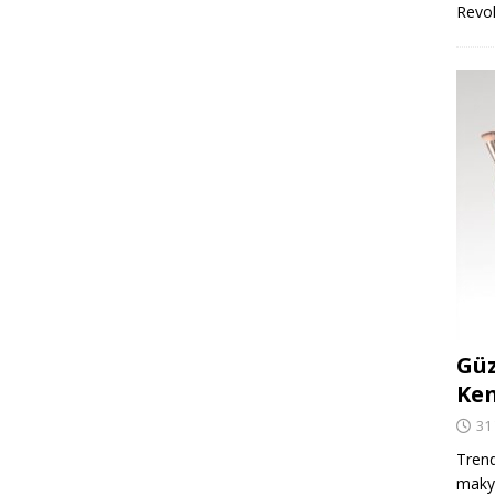
Revo
Güz
Ken
31
Trend
makya