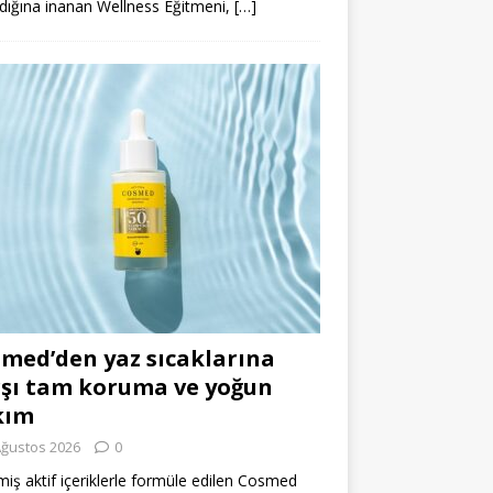
dığına inanan Wellness Eğitmeni,
[…]
med’den yaz sıcaklarına
şı tam koruma ve yoğun
kım
Ağustos 2026
0
miş aktif içeriklerle formüle edilen Cosmed