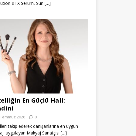
lution BTX Serum, Sun
[…]
elliğin En Güçlü Hali:
dini
 Temmuz 2026
0
leri takip ederek danışanlarına en uygun
jı uygulayan Makyaj Sanatçısı
[…]