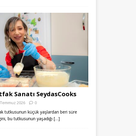
fak Sanatı SeydasCooks
 Temmuz 2026
0
k tutkusunun küçük yaşlardan beri süre
ğini, bu tutkusunun yaşadığı
[…]