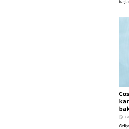
başla
Cos
kar
ba
3 
Geliş