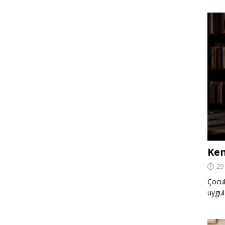
Ken
29
Çocuk,
uygul