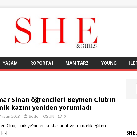
YAŞAM
RÖPORTAJ
MAN TARZ
YOUNG
İLE
ar Sinan öğrencileri Beymen Club’ın
nik kazını yeniden yorumladı
 Nisan 2023
Sedef TOSUN
0
n Club, Türkiye’nin en köklü sanat ve mimarlık eğitimi
SHE 
n
[…]