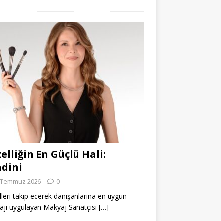
elliğin En Güçlü Hali:
dini
 Temmuz 2026
0
leri takip ederek danışanlarına en uygun
jı uygulayan Makyaj Sanatçısı
[…]