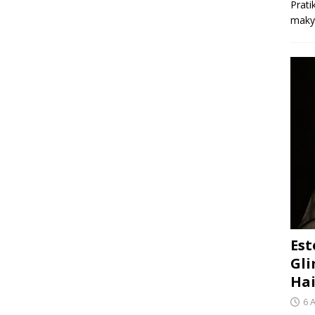
Prati
makya
Est
Gli
Hai
6 