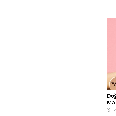
Doğ
Ma
9 