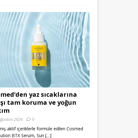
med’den yaz sıcaklarına
şı tam koruma ve yoğun
kım
Ağustos 2026
0
miş aktif içeriklerle formüle edilen Cosmed
lution BTX Serum, Sun
[…]