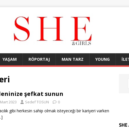
YAŞAM
RÖPORTAJ
MAN TARZ
YOUNG
İLE
eri
eninize şefkat sunun
 Mart 2023
Sedef TOSUN
0
cılık gibi herkesin sahip olmak isteyeceği bir kariyeri varken
…]
SHE 