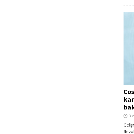
Cos
kar
ba
3 
Geliş
Revo