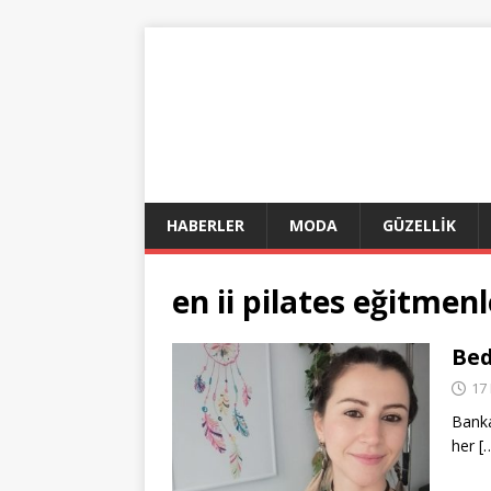
HABERLER
MODA
GÜZELLİK
en ii pilates eğitmenl
Bed
17
Banka
her
[