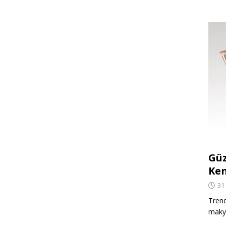
Güz
Ken
31
Trend
makya