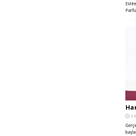
Estée
Parfu
Har
3 
Gerçe
başla