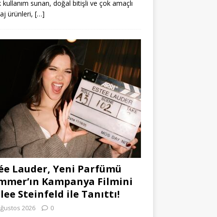
k kullanım sunan, doğal bitişli ve çok amaçlı
j ürünleri,
[…]
ée Lauder, Yeni Parfümü
mmer’ın Kampanya Filmini
lee Steinfeld ile Tanıttı!
Ağustos 2026
0