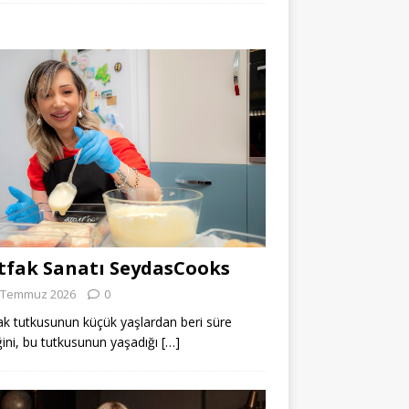
fak Sanatı SeydasCooks
 Temmuz 2026
0
k tutkusunun küçük yaşlardan beri süre
ğini, bu tutkusunun yaşadığı
[…]