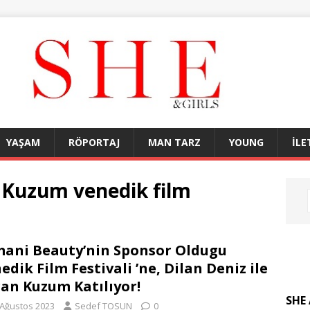
YAŞAM
RÖPORTAJ
MAN TARZ
YOUNG
İLE
 Kuzum venedik film
ani Beauty’nin Sponsor Oldugu
edik Film Festivali ’ne, Dilan Deniz ile
an Kuzum Katılıyor!
SHE 
 Ağustos 2023
Sedef TOSUN
0