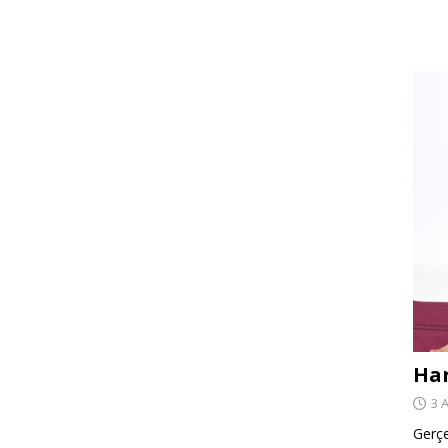
Har
3 
Gerçe