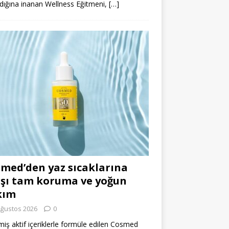
dığına inanan Wellness Eğitmeni,
[…]
med’den yaz sıcaklarına
şı tam koruma ve yoğun
kım
Ağustos 2026
0
miş aktif içeriklerle formüle edilen Cosmed