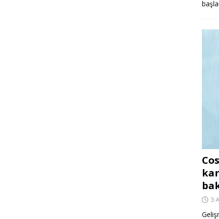
başla
Cos
kar
ba
3 
Geliş