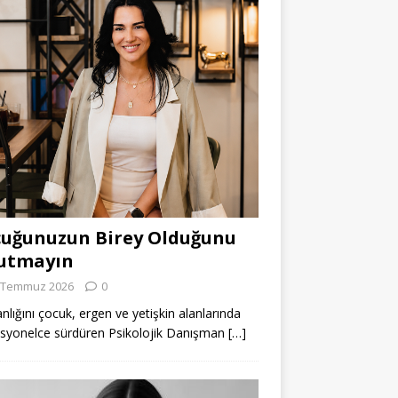
uğunuzun Birey Olduğunu
utmayın
 Temmuz 2026
0
lığını çocuk, ergen ve yetişkin alanlarında
syonelce sürdüren Psikolojik Danışman
[…]