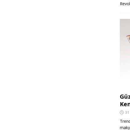
Revo
Güz
Ken
31
Trend
makya