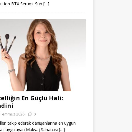
lution BTX Serum, Sun
[…]
elliğin En Güçlü Hali:
dini
 Temmuz 2026
0
leri takip ederek danışanlarına en uygun
jı uygulayan Makyaj Sanatçısı
[…]