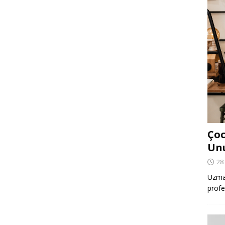
Çoc
Un
28
Uzman
profe