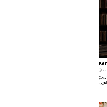
Ken
29
Çocuk,
uygul