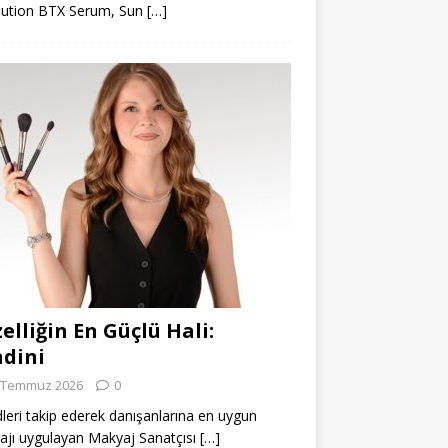
lution BTX Serum, Sun
[…]
elliğin En Güçlü Hali:
dini
 Temmuz 2026
0
leri takip ederek danışanlarına en uygun
jı uygulayan Makyaj Sanatçısı
[…]