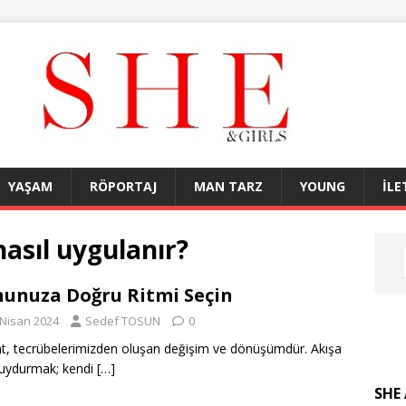
YAŞAM
RÖPORTAJ
MAN TARZ
YOUNG
İLE
nasıl uygulanır?
unuza Doğru Ritmi Seçin
 Nisan 2024
Sedef TOSUN
0
t, tecrübelerimizden oluşan değişim ve dönüşümdür. Akışa
uydurmak; kendi
[…]
SHE 