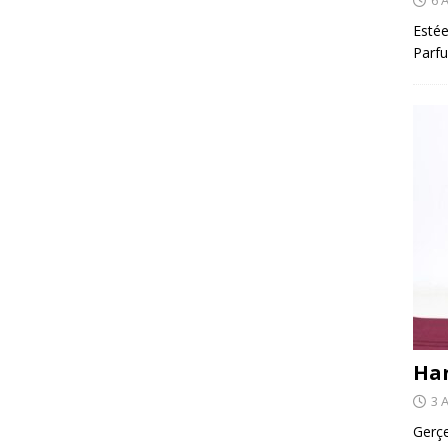
Estée
Parfu
Har
3 
Gerçe