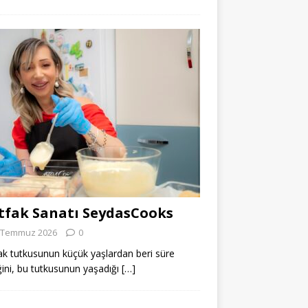
fak Sanatı SeydasCooks
 Temmuz 2026
0
k tutkusunun küçük yaşlardan beri süre
ğini, bu tutkusunun yaşadığı
[…]