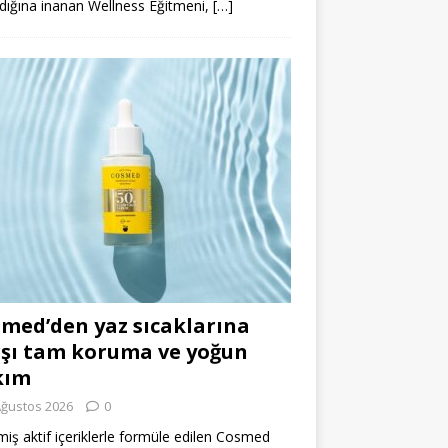
dığına inanan Wellness Eğitmeni,
[…]
med’den yaz sıcaklarına
şı tam koruma ve yoğun
kım
Ağustos 2026
0
miş aktif içeriklerle formüle edilen Cosmed