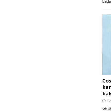
başla
Cos
kar
ba
3 
Geliş