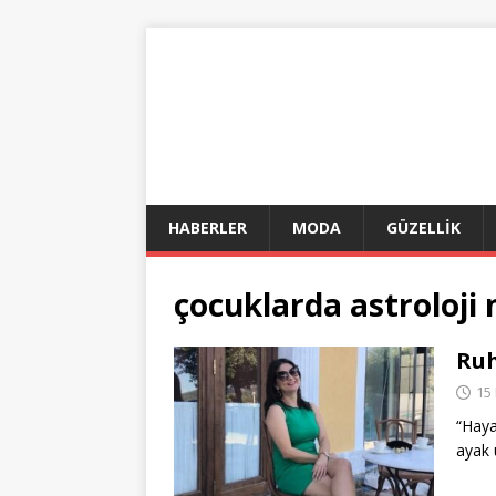
HABERLER
MODA
GÜZELLİK
çocuklarda astroloji 
Ruh
15
“Haya
ayak 