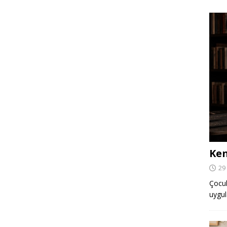
Ken
29
Çocuk,
uygul