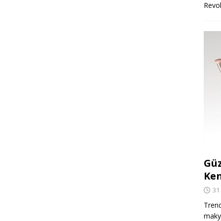
Revo
Güz
Ken
31
Trend
makya