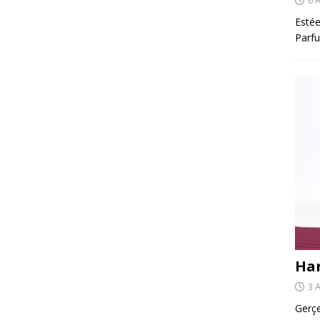
Estée
Parfu
Har
3 
Gerçe