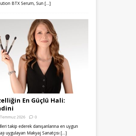
lution BTX Serum, Sun
[…]
elliğin En Güçlü Hali:
dini
 Temmuz 2026
0
leri takip ederek danışanlarına en uygun
jı uygulayan Makyaj Sanatçısı
[…]