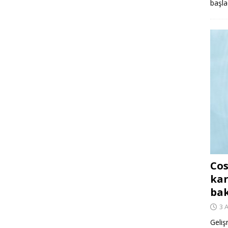
başla
Cos
kar
ba
3 
Geliş