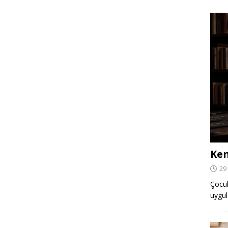
Ken
29
Çocuk,
uygul