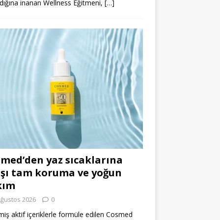
dığına inanan Wellness Eğitmeni,
[…]
med’den yaz sıcaklarına
şı tam koruma ve yoğun
kım
Ağustos 2026
0
miş aktif içeriklerle formüle edilen Cosmed