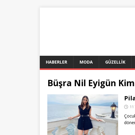
HABERLER
MODA
GÜZELLİK
Büşra Nil Eyigün Kim
Pil
11
Çocuk
dönem