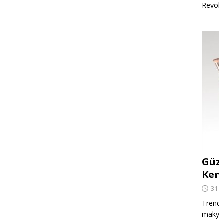
Revo
Güz
Ken
31
Trend
makya