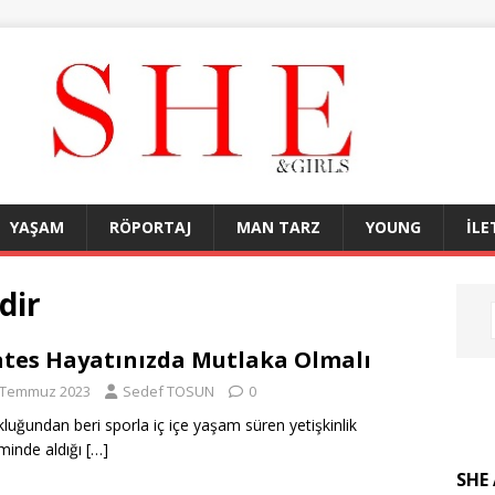
YAŞAM
RÖPORTAJ
MAN TARZ
YOUNG
İLE
dir
ates Hayatınızda Mutlaka Olmalı
 Temmuz 2023
Sedef TOSUN
0
luğundan beri sporla iç içe yaşam süren yetişkinlik
inde aldığı
[…]
SHE 