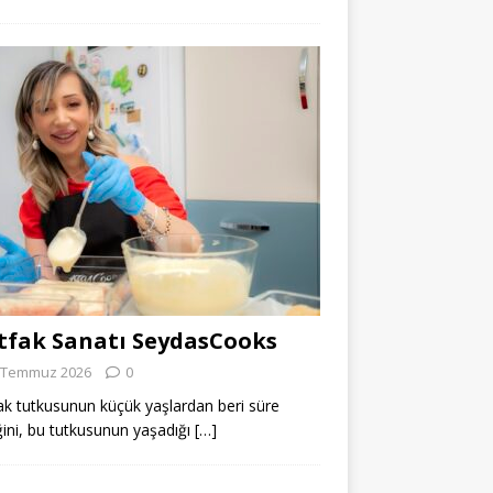
fak Sanatı SeydasCooks
 Temmuz 2026
0
k tutkusunun küçük yaşlardan beri süre
ğini, bu tutkusunun yaşadığı
[…]