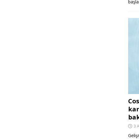
başla
Cos
kar
ba
3 
Geliş