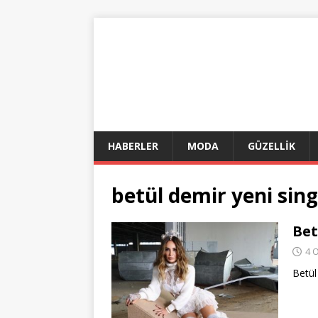
HABERLER
MODA
GÜZELLİK
betül demir yeni sin
Bet
4 
Betül