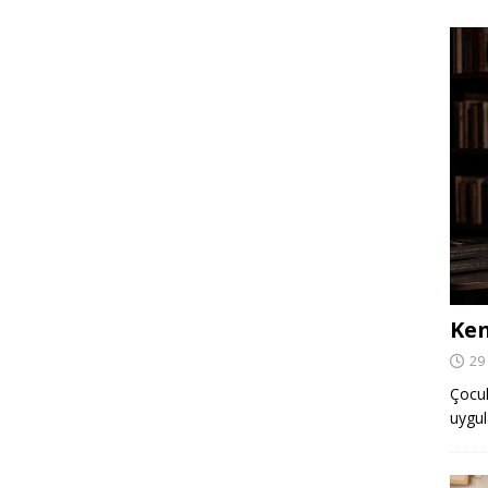
Ken
29
Çocuk,
uygul