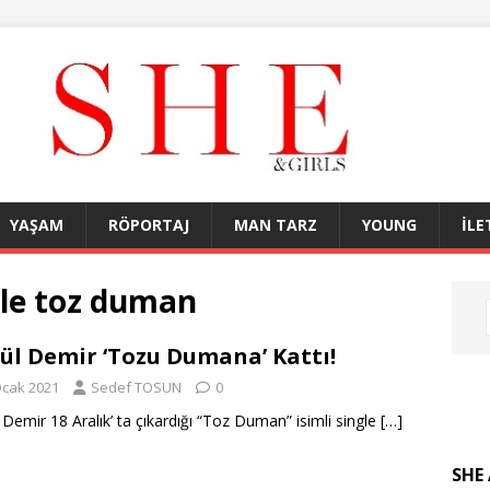
YAŞAM
RÖPORTAJ
MAN TARZ
YOUNG
İLE
gle toz duman
ül Demir ‘Tozu Dumana’ Kattı!
Ocak 2021
Sedef TOSUN
0
 Demir 18 Aralık’ ta çıkardığı “Toz Duman” isimli single
[…]
SHE 