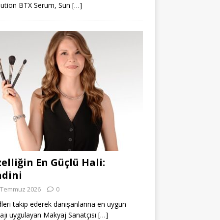
lution BTX Serum, Sun
[…]
elliğin En Güçlü Hali:
dini
 Temmuz 2026
0
leri takip ederek danışanlarına en uygun
jı uygulayan Makyaj Sanatçısı
[…]