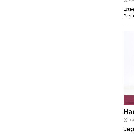
Estée
Parfu
Har
3 
Gerçe