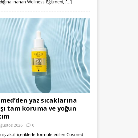
dığına inanan Wellness Eğitmeni,
[…]
med’den yaz sıcaklarına
şı tam koruma ve yoğun
kım
Ağustos 2026
0
miş aktif içeriklerle formüle edilen Cosmed