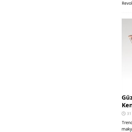
Revo
Güz
Ken
31
Trend
makya