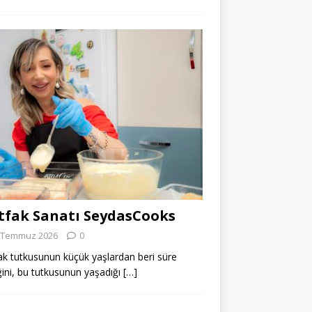
fak Sanatı SeydasCooks
 Temmuz 2026
0
k tutkusunun küçük yaşlardan beri süre
ğini, bu tutkusunun yaşadığı
[…]