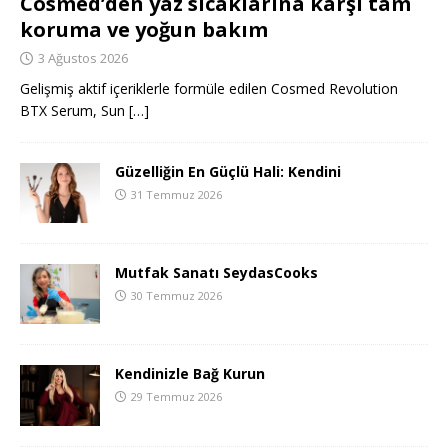
Cosmed’den yaz sıcaklarına karşı tam
koruma ve yoğun bakım
3 Ağustos 2026
Gelişmiş aktif içeriklerle formüle edilen Cosmed Revolution
BTX Serum, Sun
[…]
Güzelliğin En Güçlü Hali: Kendini
31 Temmuz 2026
Mutfak Sanatı SeydasCooks
30 Temmuz 2026
Kendinizle Bağ Kurun
29 Temmuz 2026