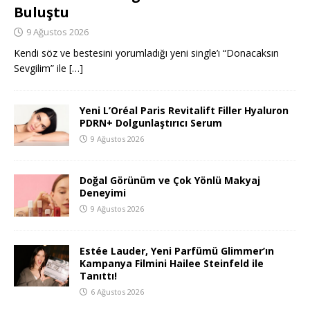
Buluştu
9 Ağustos 2026
Kendi söz ve bestesini yorumladığı yeni single’ı “Donacaksın
Sevgilim” ile
[…]
Yeni L’Oréal Paris Revitalift Filler Hyaluron
PDRN+ Dolgunlaştırıcı Serum
9 Ağustos 2026
Doğal Görünüm ve Çok Yönlü Makyaj
Deneyimi
9 Ağustos 2026
Estée Lauder, Yeni Parfümü Glimmer’ın
Kampanya Filmini Hailee Steinfeld ile
Tanıttı!
6 Ağustos 2026