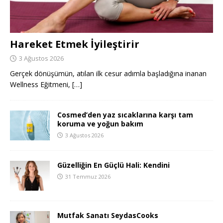
Hareket Etmek İyileştirir
3 Ağustos 2026
Gerçek dönüşümün, atılan ilk cesur adımla başladığına inanan
Wellness Eğitmeni,
[…]
Cosmed’den yaz sıcaklarına karşı tam
koruma ve yoğun bakım
3 Ağustos 2026
Güzelliğin En Güçlü Hali: Kendini
31 Temmuz 2026
Mutfak Sanatı SeydasCooks