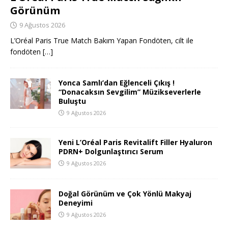
Görünüm
9 Ağustos 2026
L’Oréal Paris True Match Bakım Yapan Fondöten, cilt ile
fondöten
[…]
Yonca Samlı’dan Eğlenceli Çıkış !
“Donacaksın Sevgilim” Müzikseverlerle
Buluştu
9 Ağustos 2026
Yeni L’Oréal Paris Revitalift Filler Hyaluron
PDRN+ Dolgunlaştırıcı Serum
9 Ağustos 2026
Doğal Görünüm ve Çok Yönlü Makyaj
Deneyimi
9 Ağustos 2026