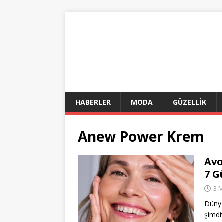
HABERLER
MODA
GÜZELLİK
Anew Power Krem
Avo
7 G
3 
Dünya
şimdi