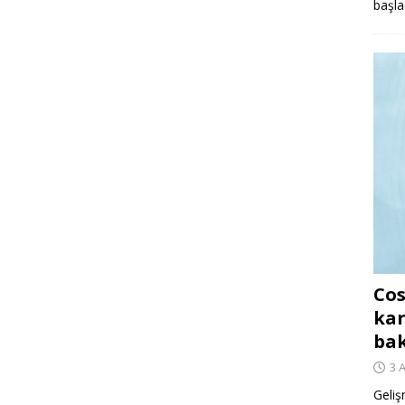
başla
Cos
kar
ba
3 
Geliş