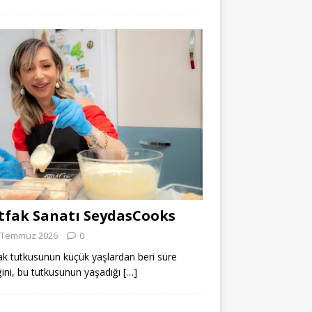
fak Sanatı SeydasCooks
 Temmuz 2026
0
k tutkusunun küçük yaşlardan beri süre
ğini, bu tutkusunun yaşadığı
[…]