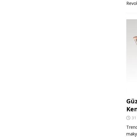
Revo
Güz
Ken
31
Trend
makya