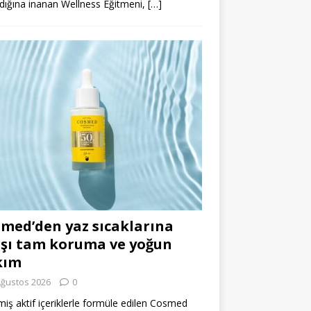
dığına inanan Wellness Eğitmeni,
[…]
med’den yaz sıcaklarına
şı tam koruma ve yoğun
kım
Ağustos 2026
0
miş aktif içeriklerle formüle edilen Cosmed