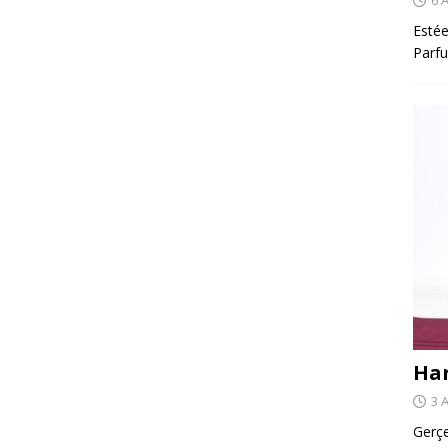
Estée
Parfu
Har
3 
Gerçe