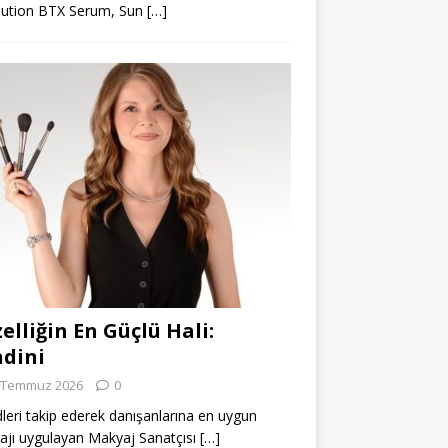
lution BTX Serum, Sun
[…]
elliğin En Güçlü Hali:
dini
 Temmuz 2026
0
leri takip ederek danışanlarına en uygun
jı uygulayan Makyaj Sanatçısı
[…]