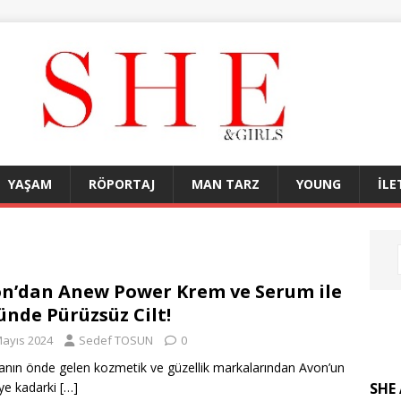
YAŞAM
RÖPORTAJ
MAN TARZ
YOUNG
İLE
n’dan Anew Power Krem ve Serum ile
ünde Pürüzsüz Cilt!
Mayıs 2024
Sedef TOSUN
0
nın önde gelen kozmetik ve güzellik markalarından Avon’un
SHE 
ye kadarki
[…]