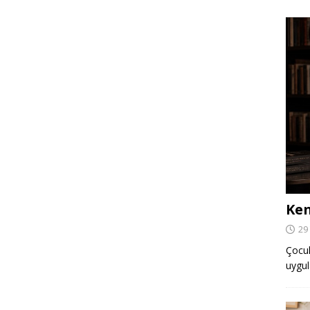
Ken
29
Çocuk,
uygul