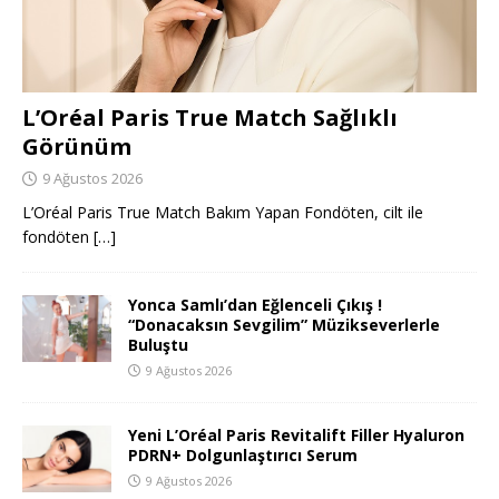
L’Oréal Paris True Match Sağlıklı
Görünüm
9 Ağustos 2026
L’Oréal Paris True Match Bakım Yapan Fondöten, cilt ile
fondöten
[…]
Yonca Samlı’dan Eğlenceli Çıkış !
“Donacaksın Sevgilim” Müzikseverlerle
Buluştu
9 Ağustos 2026
Yeni L’Oréal Paris Revitalift Filler Hyaluron
PDRN+ Dolgunlaştırıcı Serum
9 Ağustos 2026