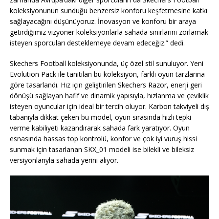
koleksiyonunun sunduğu benzersiz konforu keşfetmesine katkı
sağlayacağını düşünüyoruz. İnovasyon ve konforu bir araya
getirdiğimiz vizyoner koleksiyonlarla sahada sınırlarını zorlamak
isteyen sporcuları desteklemeye devam edeceğiz.” dedi.
Skechers Football koleksiyonunda, üç özel stil sunuluyor. Yeni
Evolution Pack ile tanıtılan bu koleksiyon, farklı oyun tarzlarına
göre tasarlandı. Hız için geliştirilen Skechers Razor, enerji geri
dönüşü sağlayan hafif ve dinamik yapısıyla, hızlanma ve çeviklik
isteyen oyuncular için ideal bir tercih oluyor. Karbon takviyeli dış
tabanıyla dikkat çeken bu model, oyun sırasında hızlı tepki
verme kabiliyeti kazandırarak sahada fark yaratıyor. Oyun
esnasında hassas top kontrolü, konfor ve çok iyi vuruş hissi
sunmak için tasarlanan SKX_01 modeli ise bilekli ve bileksiz
versiyonlarıyla sahada yerini alıyor.