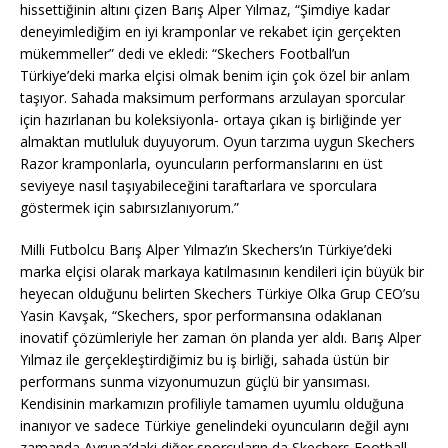
hissettiğinin altını çizen Barış Alper Yılmaz, “Şimdiye kadar
deneyimlediğim en iyi kramponlar ve rekabet için gerçekten
mükemmeller” dedi ve ekledi: “Skechers Football’un
Türkiye’deki marka elçisi olmak benim için çok özel bir anlam
taşıyor. Sahada maksimum performans arzulayan sporcular
için hazırlanan bu koleksiyonla- ortaya çıkan iş birliğinde yer
almaktan mutluluk duyuyorum. Oyun tarzıma uygun Skechers
Razor kramponlarla, oyuncuların performanslarını en üst
seviyeye nasıl taşıyabileceğini taraftarlara ve sporculara
göstermek için sabırsızlanıyorum.”
Milli Futbolcu Barış Alper Yılmaz’ın Skechers’ın Türkiye’deki
marka elçisi olarak markaya katılmasının kendileri için büyük bir
heyecan olduğunu belirten Skechers Türkiye Olka Grup CEO’su
Yasin Kavşak, “Skechers, spor performansına odaklanan
inovatif çözümleriyle her zaman ön planda yer aldı. Barış Alper
Yılmaz ile gerçekleştirdiğimiz bu iş birliği, sahada üstün bir
performans sunma vizyonumuzun güçlü bir yansıması.
Kendisinin markamızın profiliyle tamamen uyumlu olduğuna
inanıyor ve sadece Türkiye genelindeki oyuncuların değil aynı
zamanda Avrupa’daki diğer sporcuların da Skechers Football