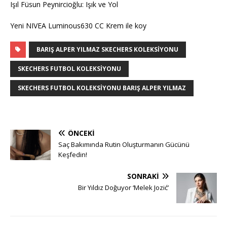
Işıl Füsun Peynircioğlu: Işık ve Yol
Yeni NIVEA Luminous630 CC Krem ile koy
BARIŞ ALPER YILMAZ SKECHERS KOLEKSIYONU
SKECHERS FUTBOL KOLEKSIYONU
SKECHERS FUTBOL KOLEKSIYONU BARIŞ ALPER YILMAZ
ÖNCEKI
Saç Bakımında Rutin Oluşturmanın Gücünü
Keşfedin!
SONRAKI
Bir Yıldız Doğuyor ‘Melek Jozić’