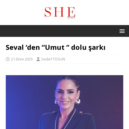
Seval ‘den “Umut “ dolu şarkı
21 Ekim 2025
Sedef TOSUN