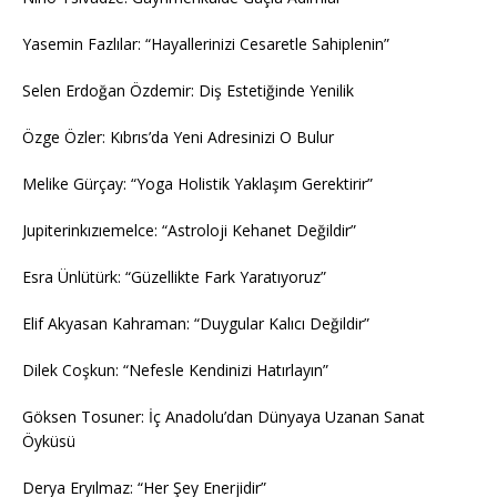
Yasemin Fazlılar: “Hayallerinizi Cesaretle Sahiplenin”
Selen Erdoğan Özdemir: Diş Estetiğinde Yenilik
Özge Özler: Kıbrıs’da Yeni Adresinizi O Bulur
Melike Gürçay: “Yoga Holistik Yaklaşım Gerektirir”
Jupiterinkızıemelce: “Astroloji Kehanet Değildir”
Esra Ünlütürk: “Güzellikte Fark Yaratıyoruz”
Elif Akyasan Kahraman: “Duygular Kalıcı Değildir”
Dilek Coşkun: “Nefesle Kendinizi Hatırlayın”
Göksen Tosuner: İç Anadolu’dan Dünyaya Uzanan Sanat
Öyküsü
Derya Eryılmaz: “Her Şey Enerjidir”