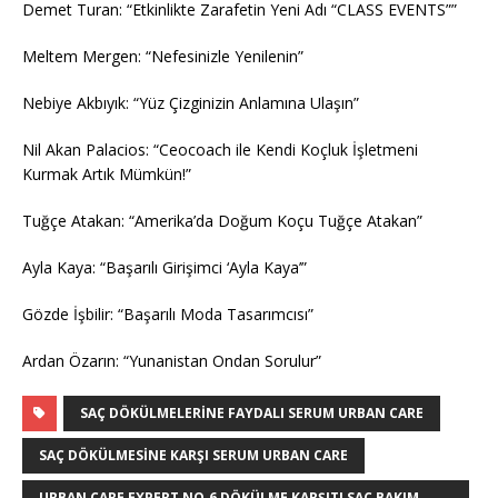
Demet Turan: “Etkinlikte Zarafetin Yeni Adı “CLASS EVENTS””
Meltem Mergen: “Nefesinizle Yenilenin”
Nebiye Akbıyık: “Yüz Çizginizin Anlamına Ulaşın”
Nil Akan Palacios: “Ceocoach ile Kendi Koçluk İşletmeni
Kurmak Artık Mümkün!”
Tuğçe Atakan: “Amerika’da Doğum Koçu Tuğçe Atakan”
Ayla Kaya: “Başarılı Girişimci ‘Ayla Kaya’”
Gözde İşbilir: “Başarılı Moda Tasarımcısı”
Ardan Özarın: “Yunanistan Ondan Sorulur”
SAÇ DÖKÜLMELERINE FAYDALI SERUM URBAN CARE
SAÇ DÖKÜLMESINE KARŞI SERUM URBAN CARE
URBAN CARE EXPERT NO.6 DÖKÜLME KARŞITI SAÇ BAKIM