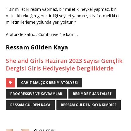
” Bir millet ki resim yapmaz, bir millet ki heykel yapmaz, bir
millet ki tekniğin gerektirdiği şeyleri yapmaz, itiraf etmeli ki o
milletin ilerleme yolunda yeri yoktur. ”
Atatürk’le kalın…. Cumhuriyet’ le kalın….
Ressam Gülden Kaya
She and Girls Haziran 2023 Sayısı Gençlik
Dergisi Girls Hediyesiyle Dergiliklerde
CAHIT MALÇOK RESIM ATÖLYESI
PROGRESSIVE VE KAVRAMLAR
RESIMDE PUANTALIST
RESSAM GÜLDEN KAYA
RESSAM GÜLDEN KAYA KIMDIR?
ÖNCEKI