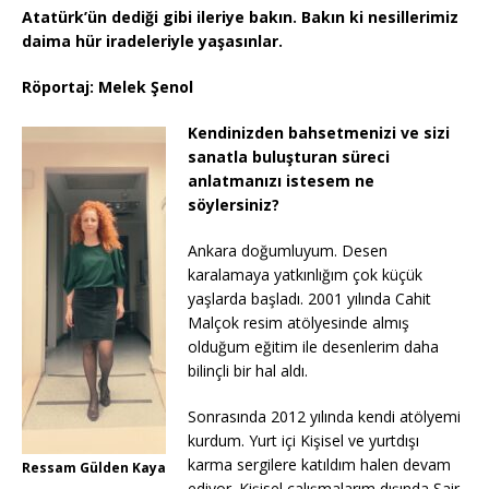
Atatürk’ün dediği gibi ileriye bakın. Bakın ki nesillerimiz
daima hür iradeleriyle yaşasınlar.
Röportaj: Melek Şenol
Kendinizden bahsetmenizi ve sizi
sanatla buluşturan süreci
anlatmanızı istesem ne
söylersiniz?
Ankara doğumluyum. Desen
karalamaya yatkınlığım çok küçük
yaşlarda başladı. 2001 yılında Cahit
Malçok resim atölyesinde almış
olduğum eğitim ile desenlerim daha
bilinçli bir hal aldı.
Sonrasında 2012 yılında kendi atölyemi
kurdum. Yurt içi Kişisel ve yurtdışı
karma sergilere katıldım halen devam
Ressam Gülden Kaya
ediyor. Kişisel çalışmalarım dışında Şair-