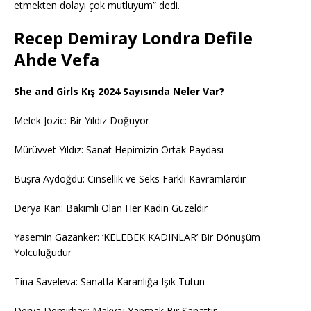
etmekten dolayı çok mutluyum” dedi.
Recep Demiray Londra Defile
Ahde Vefa
She and Girls Kış 2024 Sayısında Neler Var?
Melek Jozic: Bir Yıldız Doğuyor
Mürüvvet Yıldız: Sanat Hepimizin Ortak Paydası
Büşra Aydoğdu: Cinsellik ve Seks Farklı Kavramlardır
Derya Kan: Bakımlı Olan Her Kadın Güzeldir
Yasemin Gazanker: ‘KELEBEK KADINLAR’ Bir Dönüşüm
Yolculuğudur
Tina Saveleva: Sanatla Karanlığa Işık Tutun
Derya Demirbaş: Makyaj Yapmak Bir Sanattır