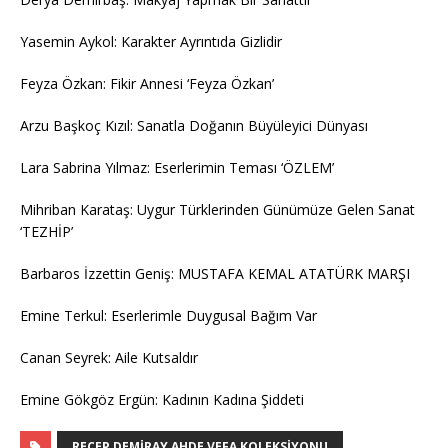
Yasemin Aykol: Karakter Ayrıntıda Gizlidir
Feyza Özkan: Fikir Annesi ‘Feyza Özkan’
Arzu Başkoç Kızıl: Sanatla Doğanın Büyüleyici Dünyası
Lara Sabrina Yılmaz: Eserlerimin Teması ‘ÖZLEM’
Mihriban Karataş: Uygur Türklerinden Günümüze Gelen Sanat
‘TEZHİP’
Barbaros İzzettin Geniş: MUSTAFA KEMAL ATATÜRK MARŞI
Emine Terkul: Eserlerimle Duygusal Bağım Var
Canan Seyrek: Aile Kutsaldır
Emine Gökgöz Ergün: Kadının Kadına Şiddeti
RECEP DEMIRAY AHDE VEFA KOLEKSIYONU