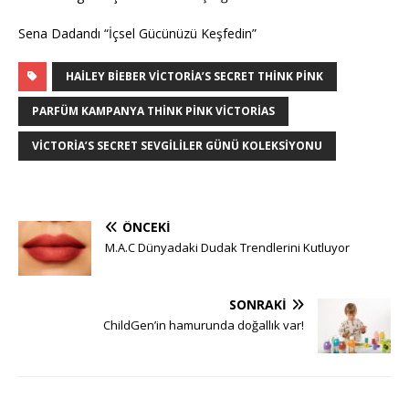
Sena Dadandı “İçsel Gücünüzü Keşfedin”
HAILEY BIEBER VICTORIA’S SECRET THINK PINK
PARFÜM KAMPANYA THINK PINK VICTORIAS
VICTORIA’S SECRET SEVGILILER GÜNÜ KOLEKSIYONU
ÖNCEKI
M.A.C Dünyadaki Dudak Trendlerini Kutluyor
SONRAKI
ChildGen’in hamurunda doğallık var!