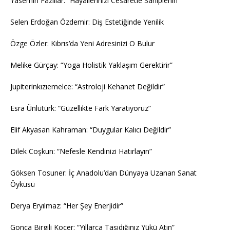
Yasemin Fazlılar: “Hayallerinizi Cesaretle Sahiplenin”
Selen Erdoğan Özdemir: Diş Estetiğinde Yenilik
Özge Özler: Kıbrıs’da Yeni Adresinizi O Bulur
Melike Gürçay: “Yoga Holistik Yaklaşım Gerektirir”
Jupiterinkızıemelce: “Astroloji Kehanet Değildir”
Esra Ünlütürk: “Güzellikte Fark Yaratıyoruz”
Elif Akyasan Kahraman: “Duygular Kalıcı Değildir”
Dilek Coşkun: “Nefesle Kendinizi Hatırlayın”
Göksen Tosuner: İç Anadolu’dan Dünyaya Uzanan Sanat
Öyküsü
Derya Eryılmaz: “Her Şey Enerjidir”
Gonca Birgili Koçer: “Yıllarca Taşıdığınız Yükü Atın”