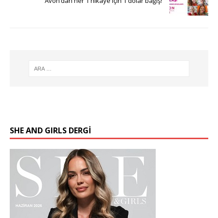
Avon’dan her 1 hikaye için 1 dolar bağış!
SHE AND GIRLS DERGİ