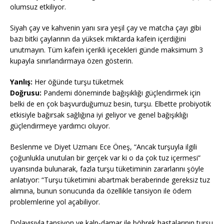
olumsuz etkiliyor.
Siyah çay ve kahvenin yanı sıra yeşil çay ve matcha çayı gibi
bazı bitki çaylarının da yüksek miktarda kafein içerdiğini
unutmayın. Tüm kafein içerikli içecekleri günde maksimum 3
kupayla sınırlandırmaya özen gösterin.
Yanlış:
Her öğünde turşu tüketmek
Doğrusu:
Pandemi döneminde bağışıklığı güçlendirmek için
belki de en çok başvurduğumuz besin, turşu. Elbette probiyotik
etkisiyle bağırsak sağlığına iyi geliyor ve genel bağışıklığı
güçlendirmeye yardımcı oluyor.
Beslenme ve Diyet Uzmanı Ece Öneş, “Ancak turşuyla ilgili
çoğunlukla unutulan bir gerçek var ki o da çok tuz içermesi”
uyarısında bulunarak, fazla turşu tüketiminin zararlarını şöyle
anlatıyor: “Turşu tüketimini abartmak beraberinde gereksiz tuz
alımına, bunun sonucunda da özellikle tansiyon ile ödem
problemlerine yol açabiliyor.
Dolayısıyla tansiyon ve kalp-damar ile böbrek hastalarının turşu