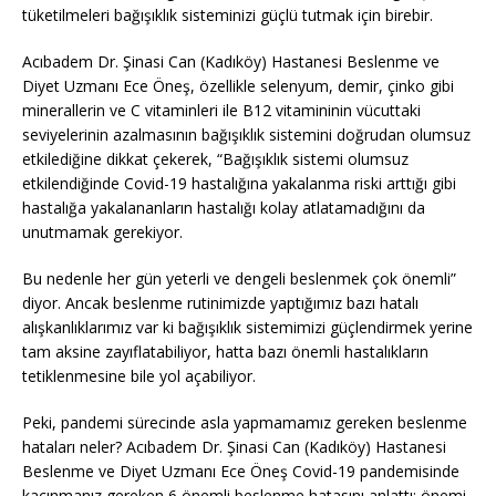
tüketilmeleri bağışıklık sisteminizi güçlü tutmak için birebir.
Acıbadem Dr. Şinasi Can (Kadıköy) Hastanesi Beslenme ve
Diyet Uzmanı Ece Öneş, özellikle selenyum, demir, çinko gibi
minerallerin ve C vitaminleri ile B12 vitamininin vücuttaki
seviyelerinin azalmasının bağışıklık sistemini doğrudan olumsuz
etkilediğine dikkat çekerek, “Bağışıklık sistemi olumsuz
etkilendiğinde Covid-19 hastalığına yakalanma riski arttığı gibi
hastalığa yakalananların hastalığı kolay atlatamadığını da
unutmamak gerekiyor.
Bu nedenle her gün yeterli ve dengeli beslenmek çok önemli”
diyor. Ancak beslenme rutinimizde yaptığımız bazı hatalı
alışkanlıklarımız var ki bağışıklık sistemimizi güçlendirmek yerine
tam aksine zayıflatabiliyor, hatta bazı önemli hastalıkların
tetiklenmesine bile yol açabiliyor.
Peki, pandemi sürecinde asla yapmamamız gereken beslenme
hataları neler? Acıbadem Dr. Şinasi Can (Kadıköy) Hastanesi
Beslenme ve Diyet Uzmanı Ece Öneş Covid-19 pandemisinde
kaçınmanız gereken 6 önemli beslenme hatasını anlattı; önemi