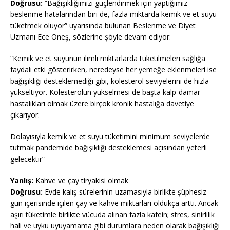
Doğrusu:
“Bağışıklığımızı güçlendirmek için yaptığımız
beslenme hatalarından biri de, fazla miktarda kemik ve et suyu
tüketmek oluyor” uyarısında bulunan Beslenme ve Diyet
Uzmanı Ece Öneş, sözlerine şöyle devam ediyor:
“Kemik ve et suyunun ılımlı miktarlarda tüketilmeleri sağlığa
faydalı etki gösterirken, neredeyse her yemeğe eklenmeleri ise
bağışıklığı desteklemediği gibi, kolesterol seviyelerini de hızla
yükseltiyor. Kolesterolün yükselmesi de başta kalp-damar
hastalıkları olmak üzere birçok kronik hastalığa davetiye
çıkarıyor.
Dolayısıyla kemik ve et suyu tüketimini minimum seviyelerde
tutmak pandemide bağışıklığı desteklemesi açısından yeterli
gelecektir”
Yanlış:
Kahve ve çay tiryakisi olmak
Doğrusu:
Evde kalış sürelerinin uzamasıyla birlikte şüphesiz
gün içerisinde içilen çay ve kahve miktarları oldukça arttı. Ancak
aşırı tüketimle birlikte vücuda alınan fazla kafein; stres, sinirlilik
hali ve uyku uyuyamama gibi durumlara neden olarak bağışıklığı