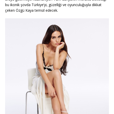
bu ikonik şovda Türkiye’yi, güzelliği ve oyunculuğuyla dikkat
çeken Özgü Kaya temsil edecek.