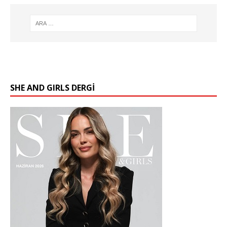
SHE AND GIRLS DERGİ