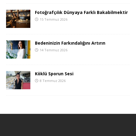
Fotoğrafçılık Dünyaya Farklı Bakabilmektir
15 Temmuz 2026
Bedeninizin Farkındalığını Artırın
14 Temmuz 2026
Köklü Sporun Sesi
8 Temmuz 2026