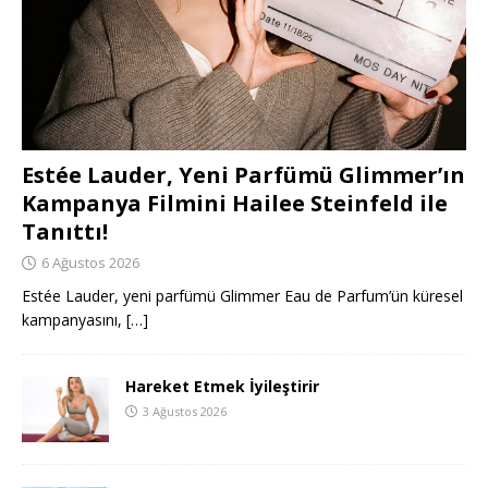
Estée Lauder, Yeni Parfümü Glimmer’ın
Kampanya Filmini Hailee Steinfeld ile
Tanıttı!
6 Ağustos 2026
Estée Lauder, yeni parfümü Glimmer Eau de Parfum’ün küresel
kampanyasını,
[…]
Hareket Etmek İyileştirir
3 Ağustos 2026