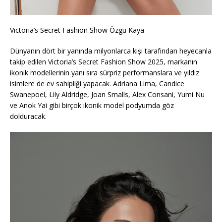
Victoria’s Secret Fashion Show Özgü Kaya
Dünyanın dört bir yanında milyonlarca kişi tarafından heyecanla
takip edilen Victoria’s Secret Fashion Show 2025, markanın
ikonik modellerinin yanı sıra sürpriz performanslara ve yıldız
isimlere de ev sahipliği yapacak. Adriana Lima, Candice
Swanepoel, Lily Aldridge, Joan Smalls, Alex Consani, Yumi Nu
ve Anok Yai gibi birçok ikonik model podyumda göz
dolduracak.