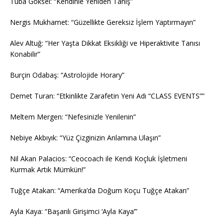
Tuba Göksel: “Kendinle Yeniden Tanış”
Nergis Mukhamet: “Güzellikte Gereksiz İşlem Yaptırmayın”
Alev Altuğ: “Her Yaşta Dikkat Eksikliği ve Hiperaktivite Tanısı
Konabilir”
Burçin Odabaş: “Astrolojide Horary”
Demet Turan: “Etkinlikte Zarafetin Yeni Adı “CLASS EVENTS””
Meltem Mergen: “Nefesinizle Yenilenin”
Nebiye Akbıyık: “Yüz Çizginizin Anlamına Ulaşın”
Nil Akan Palacios: “Ceocoach ile Kendi Koçluk İşletmeni
Kurmak Artık Mümkün!”
Tuğçe Atakan: “Amerika’da Doğum Koçu Tuğçe Atakan”
Ayla Kaya: “Başarılı Girişimci ‘Ayla Kaya’”