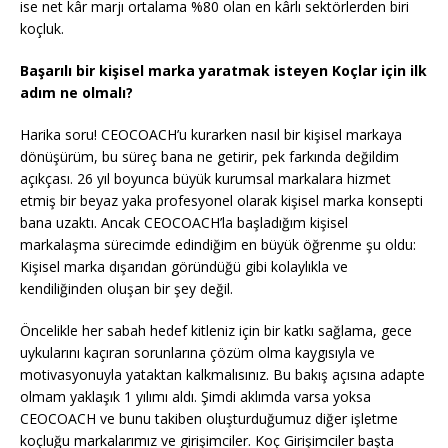
ise net kâr marjı ortalama %80 olan en kârlı sektörlerden biri
koçluk.
Başarılı bir kişisel marka yaratmak isteyen Koçlar için ilk
adım ne olmalı?
Harika soru! CEOCOACH’u kurarken nasıl bir kişisel markaya
dönüşürüm, bu süreç bana ne getirir, pek farkında değildim
açıkçası. 26 yıl boyunca büyük kurumsal markalara hizmet
etmiş bir beyaz yaka profesyonel olarak kişisel marka konsepti
bana uzaktı. Ancak CEOCOACH’la başladığım kişisel
markalaşma sürecimde edindiğim en büyük öğrenme şu oldu:
Kişisel marka dışarıdan göründüğü gibi kolaylıkla ve
kendiliğinden oluşan bir şey değil.
Öncelikle her sabah hedef kitleniz için bir katkı sağlama, gece
uykularını kaçıran sorunlarına çözüm olma kaygısıyla ve
motivasyonuyla yataktan kalkmalısınız. Bu bakış açısına adapte
olmam yaklaşık 1 yılımı aldı. Şimdi aklımda varsa yoksa
CEOCOACH ve bunu takiben oluşturduğumuz diğer işletme
koçluğu markalarımız ve girişimciler. Koç Girişimciler başta