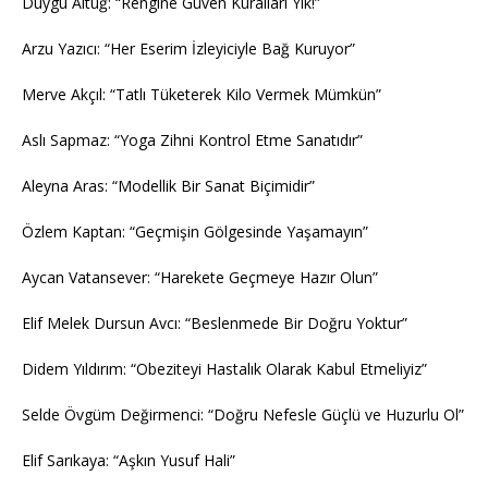
Duygu Altuğ: “Rengine Güven Kuralları Yık!”
Arzu Yazıcı: “Her Eserim İzleyiciyle Bağ Kuruyor”
Merve Akçıl: “Tatlı Tüketerek Kilo Vermek Mümkün”
Aslı Sapmaz: “Yoga Zihni Kontrol Etme Sanatıdır”
Aleyna Aras: “Modellik Bir Sanat Biçimidir”
Özlem Kaptan: “Geçmişin Gölgesinde Yaşamayın”
Aycan Vatansever: “Harekete Geçmeye Hazır Olun”
Elif Melek Dursun Avcı: “Beslenmede Bir Doğru Yoktur”
Didem Yıldırım: “Obeziteyi Hastalık Olarak Kabul Etmeliyiz”
Selde Övgüm Değirmenci: “Doğru Nefesle Güçlü ve Huzurlu Ol”
Elif Sarıkaya: “Aşkın Yusuf Hali”