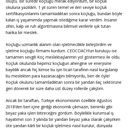
oluştu. Bir süredir koçluğu merak ediyordum, bir koçluk
okuluna yazıldım. 1 yıl süren temel ve ileri seviye koçluk
sertifikasyonlarımı tamamladıktan sonra koçluğu, bundan böyle
kalan iş yaşamımda yapmak istediğime karar verdim. İnsanın
zihin, kalp ve ruh algoritmasına bilimsel verilerle ışık tutan
harika bir meslek.
Koçluğu uzmanlık alanım olan işletmecilikle birleştirdim ve
işletme koçluğu firmamı kurdum. CEOCOACH’un kuruluşu ise
tamamen sevgili Koç meslektaşlarımın yol göstermesi ile oldu.
Koçluk okulunda hepimiz koçluğun ahengine ve enerjisine
bayıldık ancak hiç kimse bu işin ticari tarafının nasıl kurgulanıp
bu meslekten para kazanacağını bilmiyordu, ben de öyle!
Koçluk okulunu tamamladıktan sonra bir yandan ilaç sektörüne
geri dönerek bir süre daha üst düzey rollerde çalıştım.
Ancak bir taraftan, Türkiye ekonomisinin özellikle Ağustos
2018’den beri içine girdiği ekonomik çıkmazın, benimki gibi
beyaz yaka işleri bitireceğini gördüm. Böylelikle kurumsal iş
hayatımın son 3 yılında bir yandan beyaz yaka olarak çalışırken
öte yandan kârlı bir koçluk işletmesi nasıl kurulur, dünyada