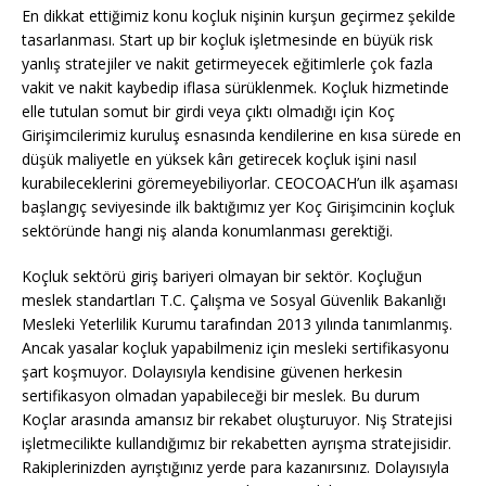
En dikkat ettiğimiz konu koçluk nişinin kurşun geçirmez şekilde
tasarlanması. Start up bir koçluk işletmesinde en büyük risk
yanlış stratejiler ve nakit getirmeyecek eğitimlerle çok fazla
vakit ve nakit kaybedip iflasa sürüklenmek. Koçluk hizmetinde
elle tutulan somut bir girdi veya çıktı olmadığı için Koç
Girişimcilerimiz kuruluş esnasında kendilerine en kısa sürede en
düşük maliyetle en yüksek kârı getirecek koçluk işini nasıl
kurabileceklerini göremeyebiliyorlar. CEOCOACH’un ilk aşaması
başlangıç seviyesinde ilk baktığımız yer Koç Girişimcinin koçluk
sektöründe hangi niş alanda konumlanması gerektiği.
Koçluk sektörü giriş bariyeri olmayan bir sektör. Koçluğun
meslek standartları T.C. Çalışma ve Sosyal Güvenlik Bakanlığı
Mesleki Yeterlilik Kurumu tarafından 2013 yılında tanımlanmış.
Ancak yasalar koçluk yapabilmeniz için mesleki sertifikasyonu
şart koşmuyor. Dolayısıyla kendisine güvenen herkesin
sertifikasyon olmadan yapabileceği bir meslek. Bu durum
Koçlar arasında amansız bir rekabet oluşturuyor. Niş Stratejisi
işletmecilikte kullandığımız bir rekabetten ayrışma stratejisidir.
Rakiplerinizden ayrıştığınız yerde para kazanırsınız. Dolayısıyla