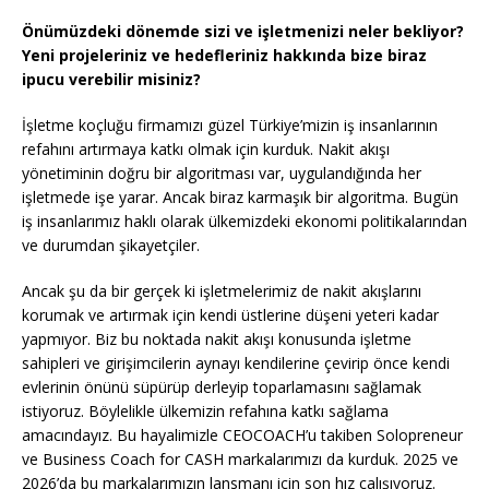
Önümüzdeki dönemde sizi ve işletmenizi neler bekliyor?
Yeni projeleriniz ve hedefleriniz hakkında bize biraz
ipucu verebilir misiniz?
İşletme koçluğu firmamızı güzel Türkiye’mizin iş insanlarının
refahını artırmaya katkı olmak için kurduk. Nakit akışı
yönetiminin doğru bir algoritması var, uygulandığında her
işletmede işe yarar. Ancak biraz karmaşık bir algoritma. Bugün
iş insanlarımız haklı olarak ülkemizdeki ekonomi politikalarından
ve durumdan şikayetçiler.
Ancak şu da bir gerçek ki işletmelerimiz de nakit akışlarını
korumak ve artırmak için kendi üstlerine düşeni yeteri kadar
yapmıyor. Biz bu noktada nakit akışı konusunda işletme
sahipleri ve girişimcilerin aynayı kendilerine çevirip önce kendi
evlerinin önünü süpürüp derleyip toparlamasını sağlamak
istiyoruz. Böylelikle ülkemizin refahına katkı sağlama
amacındayız. Bu hayalimizle CEOCOACH’u takiben Solopreneur
ve Business Coach for CASH markalarımızı da kurduk. 2025 ve
2026’da bu markalarımızın lansmanı için son hız çalışıyoruz.