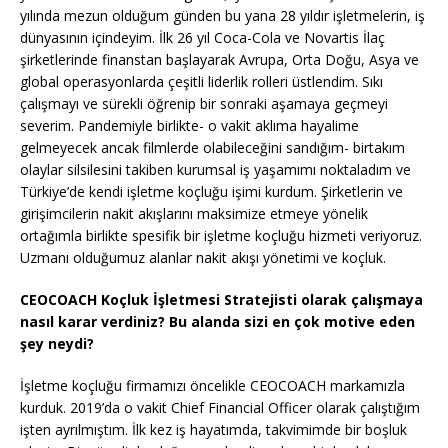
yılında mezun olduğum günden bu yana 28 yıldır işletmelerin, iş
dünyasının içindeyim. İlk 26 yıl Coca-Cola ve Novartis İlaç
şirketlerinde finanstan başlayarak Avrupa, Orta Doğu, Asya ve
global operasyonlarda çeşitli liderlik rolleri üstlendim. Sıkı
çalışmayı ve sürekli öğrenip bir sonraki aşamaya geçmeyi
severim. Pandemiyle birlikte- o vakit aklıma hayalime
gelmeyecek ancak filmlerde olabileceğini sandığım- birtakım
olaylar silsilesini takiben kurumsal iş yaşamımı noktaladım ve
Türkiye’de kendi işletme koçluğu işimi kurdum. Şirketlerin ve
girişimcilerin nakit akışlarını maksimize etmeye yönelik
ortağımla birlikte spesifik bir işletme koçluğu hizmeti veriyoruz.
Uzmanı olduğumuz alanlar nakit akışı yönetimi ve koçluk.
CEOCOACH Koçluk İşletmesi Stratejisti olarak çalışmaya
nasıl karar verdiniz? Bu alanda sizi en çok motive eden
şey neydi?
İşletme koçluğu firmamızı öncelikle CEOCOACH markamızla
kurduk. 2019’da o vakit Chief Financial Officer olarak çalıştığım
işten ayrılmıştım. İlk kez iş hayatımda, takvimimde bir boşluk