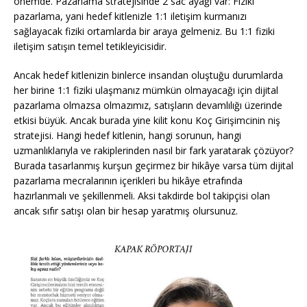
önemde. Pazarlama stratejisinde 2 sac ayağı var: Fiziki
pazarlama, yani hedef kitlenizle 1:1 iletişim kurmanızı
sağlayacak fiziki ortamlarda bir araya gelmeniz. Bu 1:1 fiziki
iletişim satışın temel tetikleyicisidir.
Ancak hedef kitlenizin binlerce insandan oluştuğu durumlarda
her birine 1:1 fiziki ulaşmanız mümkün olmayacağı için dijital
pazarlama olmazsa olmazımız, satışların devamlılığı üzerinde
etkisi büyük. Ancak burada yine kilit konu Koç Girişimcinin niş
stratejisi. Hangi hedef kitlenin, hangi sorunun, hangi
uzmanlıklarıyla ve rakiplerinden nasıl bir fark yaratarak çözüyor?
Burada tasarlanmış kurşun geçirmez bir hikâye varsa tüm dijital
pazarlama mecralarının içerikleri bu hikâye etrafında
hazırlanmalı ve şekillenmeli. Aksi takdirde bol takipçisi olan
ancak sıfır satışı olan bir hesap yaratmış olursunuz.