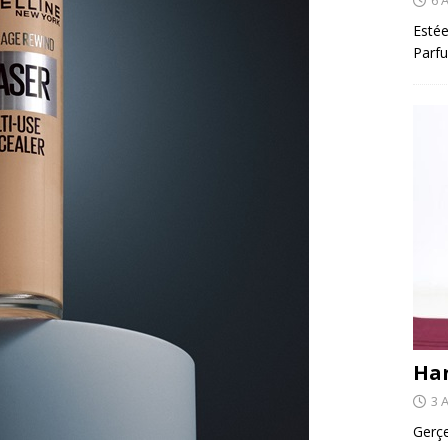
Estée
Parfu
Har
3 
Gerçe