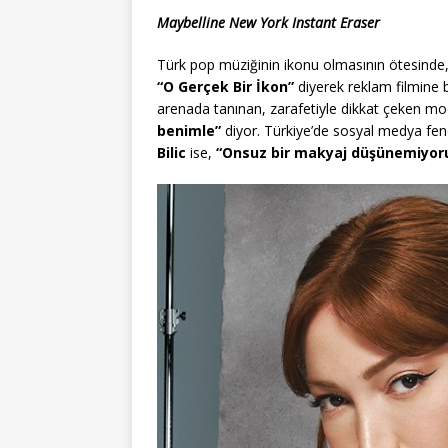
Maybelline New York Instant Eraser
Türk pop müziğinin ikonu olmasının ötesinde, c
“O Gerçek Bir İkon”
diyerek reklam filmine be
arenada tanınan, zarafetiyle dikkat çeken m
benimle”
diyor. Türkiye’de sosyal medya fen
Bilic
ise,
“Onsuz bir makyaj düşünemiyo