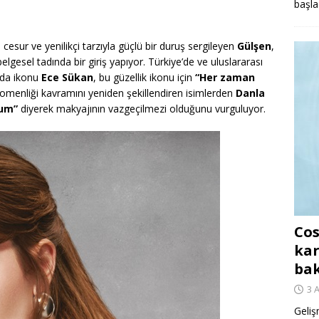
başla
esur ve yenilikçi tarzıyla güçlü bir duruş sergileyen
Gülşen
,
lgesel tadında bir giriş yapıyor. Türkiye’de ve uluslararası
oda ikonu
Ece Sükan
, bu güzellik ikonu için
“Her zaman
omenliği kavramını yeniden şekillendiren isimlerden
Danla
rum”
diyerek makyajının vazgeçilmezi olduğunu vurguluyor.
Cos
kar
ba
3 
Geliş