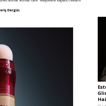
ünkü ikonlar ikonları tanır. Maybelline kapatıcı reklamı
eriş Dergisi.
Est
Gli
Hai
6 