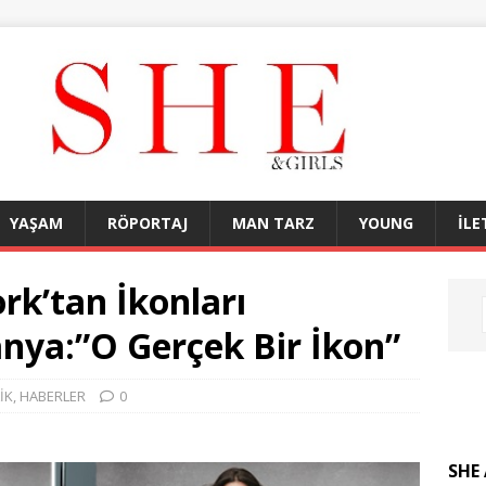
YAŞAM
RÖPORTAJ
MAN TARZ
YOUNG
İLE
rk’tan İkonları
ya:”O Gerçek Bir İkon”
İK
,
HABERLER
0
SHE 