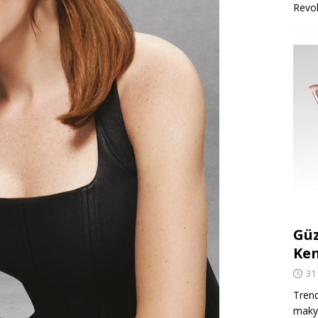
Revo
Güz
Ken
31
Trend
makya