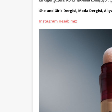
bir diğer güzellik ikonu hakkında konuşuyor. Ç
She and Girls Dergisi, Moda Dergisi, Alışv
Instagram Hesabımız