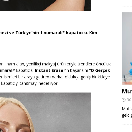
ezi ve Türkiye’nin 1 numaralı* kapatıcısı. Kim
n ilham alan, yenilikçi makyaj ürünleriyle trendlere öncülük
numaralı* kapatıcısı
Instant Eraser
’ın başarısını
“O Gerçek
r isimleri bir araya getiren marka, oldukça geniş bir kitleye
kapatıcıyı tanıtmayı hedefliyor.
Mut
30
Mutfa
geldi