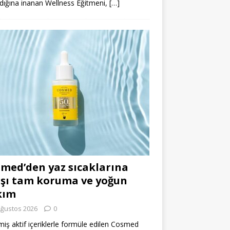
dığına inanan Wellness Eğitmeni,
[…]
med’den yaz sıcaklarına
şı tam koruma ve yoğun
kım
Ağustos 2026
0
miş aktif içeriklerle formüle edilen Cosmed