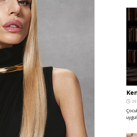
Ken
29
Çocuk,
uygul