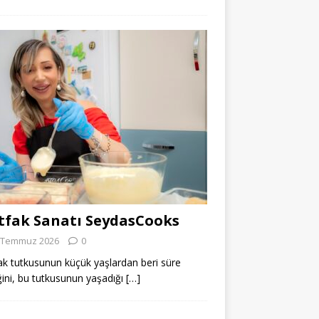
fak Sanatı SeydasCooks
 Temmuz 2026
0
k tutkusunun küçük yaşlardan beri süre
ğini, bu tutkusunun yaşadığı
[…]