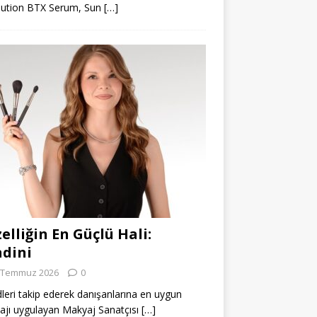
lution BTX Serum, Sun
[…]
elliğin En Güçlü Hali:
dini
 Temmuz 2026
0
leri takip ederek danışanlarına en uygun
jı uygulayan Makyaj Sanatçısı
[…]