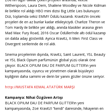
Witherspoon, Laura Dern, Shailene Woodley ve Nicole Kidman
ile birlikte rol aldığı HBO mini dizisi Big Little Lies bulunuyor.
Dizi, toplamda sekiz EMMY Ödülü kazandı. Kravitz’in önceki
projeleri de en az bunlar kadar etkileyiciydi. Charlize Theron ve
Tom Hardy ile birlikte yer aldığı, anında klasikler arasına giren
Mad Max: Fury Road, 2016 Oscar Ödülleri’nde altı ödül kazanıp
on dalda aday gösterildi. Ayrıca Kravitz, X-Men: First Class ve
Divergent serilerinde de rol aldı.
Sinema projelerinin dışında, Kravitz, Saint Laurent, YSL Beauty
ve YSL Black Opium parfümünün global yüzü olarak öne
çıkıyor. BLACK OPIUM EAU DE PARFUM GLITTER’ın yeni
kampanyasında, oyuncu ve yönetmen olarak büyüleyici
kişiliğinin daha samimi ve derin bir yanını gözler önüne seriyor.
http://MUSTAFA KEMAL ATATÜRK MARŞI
Kampanya: Nihai Özgüven Artışı
BLACK OPIUM EAU DE PARFUM GLITTER’ın yeni
kampanyasında, Zoë Kravitz’i “kendi” dairesinde, hikayenin en