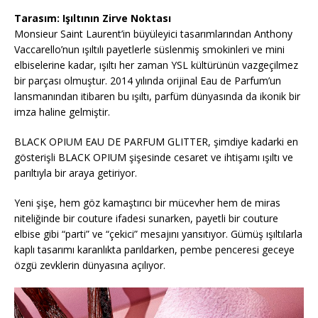
Tarasım: Işıltının Zirve Noktası
Monsieur Saint Laurent’in büyüleyici tasarımlarından Anthony
Vaccarello’nun ışıltılı payetlerle süslenmiş smokinleri ve mini
elbiselerine kadar, ışıltı her zaman YSL kültürünün vazgeçilmez
bir parçası olmuştur. 2014 yılında orijinal Eau de Parfum’un
lansmanından itibaren bu ışıltı, parfüm dünyasında da ikonik bir
imza haline gelmiştir.
BLACK OPIUM EAU DE PARFUM GLITTER, şimdiye kadarki en
gösterişli BLACK OPIUM şişesinde cesaret ve ihtişamı ışıltı ve
parıltıyla bir araya getiriyor.
Yeni şişe, hem göz kamaştırıcı bir mücevher hem de miras
niteliğinde bir couture ifadesi sunarken, payetli bir couture
elbise gibi “parti” ve “çekici” mesajını yansıtıyor. Gümüş ışıltılarla
kaplı tasarımı karanlıkta parıldarken, pembe penceresi geceye
özgü zevklerin dünyasına açılıyor.