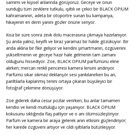
samimi ve kişisel anlarında görüyoruz. Geceye ve onun
sunduğu tüm zevklere tutkulu, ışıltılı ve çekici bir BLACK OPIUM
kahramanının, adeta bir otoportre sunan bu kampanya,
hikayenin en derin yanını gözler önüne seriyor.
Kısa bir süre sonra zevk dolu macerasına çıkmaya hazırlanıyor.
Şu anda yalnız, keyifli ve biraz yaramaz bir halde gözüküyor. Bir
anda aklına bir fikir geliyor ve kendini şımartmanın, özgüvenini
yükseltmenin ve geceye hazır hale gelmenin tam zamanı
olduğunu hissediyor. Zoë, BLACK OPIUM parfümünü eline
alırken; mercan renkli penceresi kamera lensini andırıyor.
Parfümü sıkar sıkmaz deklanşör sesi yankılanırken bu an,
parıltılarla kaplanmış tenini ortaya çıkaran büyüleyici bir
fotoğraf çekimine dönüşüyor.
Zoë giderek daha cesur pozlar verirken, bu anlar tamamen
kendisi ve kendi mutluluğu için yaşanıyor. BLACK OPIUM
kokusunu sıktığında flaş patlıyor ve o anı ölümsüzleştiriyor.
Parfüm ve kamera bir araya gelerek anın etkisini güçlendiriyor;
her karede özgüveni artıyor ve cildi ışıltılarla bütünleşiyor.