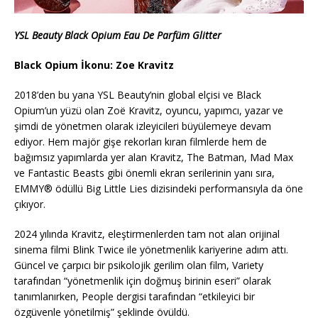
YSL Beauty Black Opium Eau De Parfüm Glitter
Black Opium İkonu: Zoe Kravitz
2018’den bu yana YSL Beauty’nin global elçisi ve Black
Opium’un yüzü olan Zoë Kravitz, oyuncu, yapımcı, yazar ve
şimdi de yönetmen olarak izleyicileri büyülemeye devam
ediyor. Hem majör gişe rekorları kıran filmlerde hem de
bağımsız yapımlarda yer alan Kravitz, The Batman, Mad Max
ve Fantastic Beasts gibi önemli ekran serilerinin yanı sıra,
EMMY® ödüllü Big Little Lies dizisindeki performansıyla da öne
çıkıyor.
2024 yılında Kravitz, eleştirmenlerden tam not alan orijinal
sinema filmi Blink Twice ile yönetmenlik kariyerine adım attı.
Güncel ve çarpıcı bir psikolojik gerilim olan film, Variety
tarafından “yönetmenlik için doğmuş birinin eseri” olarak
tanımlanırken, People dergisi tarafından “etkileyici bir
özgüvenle yönetilmiş” şeklinde övüldü.