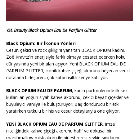
YSL Beauty Black Opium Eau De Parfüm Glitter
Black Opium: Bir İkonun Yönleri
Cesur, çekici ve rock şıklığını yansıtan BLACK OPIUM kadını,
Zoë Kravitz’in enerjisiyle farklı olmaya cesaret ederken koku
dünyasında yeni bir alan açıyor. Yeni BLACK OPIUM EAU DE
PARFUM GLITTER, ikonik kahve çiçeği akorunu heyecan verici
notalarla birleştiren, çok satan ışıltılı seriye katılıyor.
BLACK OPIUM EAU DE PARFUM
, kadın parfümlerinde ilk kez
kullanılan yoğun siyah kahve akorunu, çekici beyaz çiçekler ve
büyüleyici vanilya ile buluşturuyor. Baş döndürücü bir etki
yaratırken tutkulu bir his ve cesur detaylarıyla öne çıkıyor.
YENİ BLACK OPIUM EAU DE PARFUM GLITTER
, imza
niteliğindeki kahve çiçeği akorunu hafif ve dokusal bir
marshmallow misk akoru ile birleştirerek zevkin sınırlarını