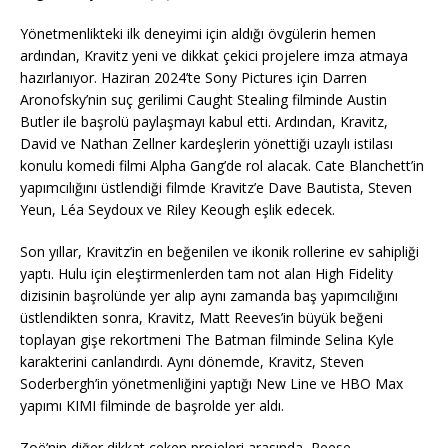
Yönetmenlikteki ilk deneyimi için aldığı övgülerin hemen
ardından, Kravitz yeni ve dikkat çekici projelere imza atmaya
hazırlanıyor. Haziran 2024’te Sony Pictures için Darren
Aronofsky’nin suç gerilimi Caught Stealing filminde Austin
Butler ile başrolü paylaşmayı kabul etti. Ardından, Kravitz,
David ve Nathan Zellner kardeşlerin yönettiği uzaylı istilası
konulu komedi filmi Alpha Gang’de rol alacak. Cate Blanchett’in
yapımcılığını üstlendiği filmde Kravitz’e Dave Bautista, Steven
Yeun, Léa Seydoux ve Riley Keough eşlik edecek.
Son yıllar, Kravitz’in en beğenilen ve ikonik rollerine ev sahipliği
yaptı. Hulu için eleştirmenlerden tam not alan High Fidelity
dizisinin başrolünde yer alıp aynı zamanda baş yapımcılığını
üstlendikten sonra, Kravitz, Matt Reeves’in büyük beğeni
toplayan gişe rekortmeni The Batman filminde Selina Kyle
karakterini canlandırdı. Aynı dönemde, Kravitz, Steven
Soderbergh’in yönetmenliğini yaptığı New Line ve HBO Max
yapımı KIMI filminde de başrolde yer aldı.
Zoë’nin diğer dikkat çeken projeleri arasında, Reese