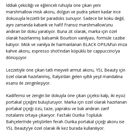
İddialı çekiciliği ve eğlenceli ruhuyla öne çıkan yeni
marshmallow misk akoru, dolgun ve pudra şekeri kadar ince
dokusuyla lezzetli bir paradoks sunuyor. Sadece bir koku değil,
aynı zamanda kabarık ve hafif Fransız marshmallow’unu
andıran bir doku yaratıyor. Buna zıt olarak, marka için özel
olarak hazırlanmış balsamik Bourbon vanilyası, formüle cazibe
katıyor. Misk ve vanilya ile harmanlanan BLACK OPIUM’un imza
kahve akoru, espresso shot’ından köpüklü bir cappuccino’ya
dönüşüyor.
Lezzetiyle öne çıkan tatlı meyveli armut akoru, YSL Beauty için
özel olarak hazırlanmış, İtalya’dan gelen ışıltılı yeşil mandalina
esansı ile zenginleşiyor.
Kadifemsi ve zengin bir dokuyla öne çıkan çiçeksi kalp, iki eşsiz
portakal çiçeğini buluşturuyor. Marka için özel olarak hazırlanan
portakal çiçeği özü, taze, yapraksı ve balı andıran zarif
notalarını ortaya çıkarıyor. Fas’taki Ourika Topluluk
Bahçeleri’nde yetiştirilen ferah Ourika portakal çiçeği akoru ise
YSL Beauty’ye özel olarak ilk kez burada kullanılıyor.