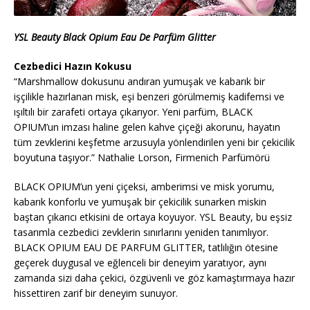
YSL Beauty Black Opium Eau De Parfüm Glitter
Cezbedici Hazın Kokusu
“Marshmallow dokusunu andıran yumuşak ve kabarık bir
işçilikle hazırlanan misk, eşi benzeri görülmemiş kadifemsi ve
ışıltılı bir zarafeti ortaya çıkarıyor. Yeni parfüm, BLACK
OPIUM’un imzası haline gelen kahve çiçeği akorunu, hayatın
tüm zevklerini keşfetme arzusuyla yönlendirilen yeni bir çekicilik
boyutuna taşıyor.” Nathalie Lorson, Firmenich Parfümörü
BLACK OPIUM’un yeni çiçeksi, amberimsi ve misk yorumu,
kabarık konforlu ve yumuşak bir çekicilik sunarken miskin
baştan çıkarıcı etkisini de ortaya koyuyor. YSL Beauty, bu eşsiz
tasarımla cezbedici zevklerin sınırlarını yeniden tanımlıyor.
BLACK OPIUM EAU DE PARFUM GLITTER, tatlılığın ötesine
geçerek duygusal ve eğlenceli bir deneyim yaratıyor, aynı
zamanda sizi daha çekici, özgüvenli ve göz kamaştırmaya hazır
hissettiren zarif bir deneyim sunuyor.