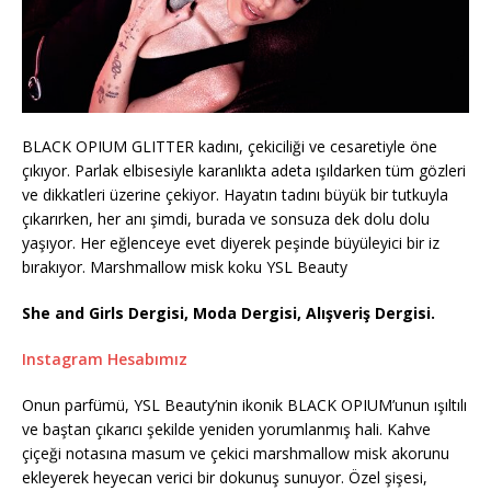
BLACK OPIUM GLITTER kadını, çekiciliği ve cesaretiyle öne
çıkıyor. Parlak elbisesiyle karanlıkta adeta ışıldarken tüm gözleri
ve dikkatleri üzerine çekiyor. Hayatın tadını büyük bir tutkuyla
çıkarırken, her anı şimdi, burada ve sonsuza dek dolu dolu
yaşıyor. Her eğlenceye evet diyerek peşinde büyüleyici bir iz
bırakıyor. Marshmallow misk koku YSL Beauty
She and Girls Dergisi, Moda Dergisi, Alışveriş Dergisi.
Instagram Hesabımız
Onun parfümü, YSL Beauty’nin ikonik BLACK OPIUM’unun ışıltılı
ve baştan çıkarıcı şekilde yeniden yorumlanmış hali. Kahve
çiçeği notasına masum ve çekici marshmallow misk akorunu
ekleyerek heyecan verici bir dokunuş sunuyor. Özel şişesi,