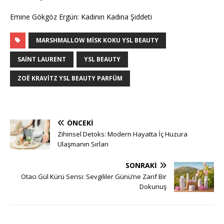
Emine Gökgöz Ergün: Kadının Kadına Şiddeti
MARSHMALLOW MISK KOKU YSL BEAUTY
SAINT LAURENT
YSL BEAUTY
ZOË KRAVITZ YSL BEAUTY PARFÜM
ÖNCEKI
Zihinsel Detoks: Modern Hayatta İç Huzura
Ulaşmanın Sırları
SONRAKI
Otacı Gül Kürü Serisi: Sevgililer Günü’ne Zarif Bir
Dokunuş