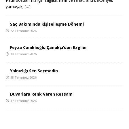
Patili dostlarımız için sağlıklı, hafif ve rahat, anti bakteriyel,
yumuşak,
[…]
Saç Bakımında Kişiselleşme Dönemi
22 Temmuz 2026
Feyza Caniklioğlu Çanakçı’dan Ezgiler
19 Temmuz 2026
Yalnızlığı Sen Seçmedin
18 Temmuz 2026
Duvarlara Renk Veren Ressam
17 Temmuz 2026