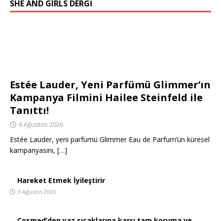
SHE AND GIRLS DERGİ
Estée Lauder, Yeni Parfümü Glimmer’ın
Kampanya Filmini Hailee Steinfeld ile
Tanıttı!
6 Ağustos 2026
Estée Lauder, yeni parfümü Glimmer Eau de Parfum’ün küresel
kampanyasını,
[…]
Hareket Etmek İyileştirir
3 Ağustos 2026
Cosmed’den yaz sıcaklarına karşı tam koruma ve