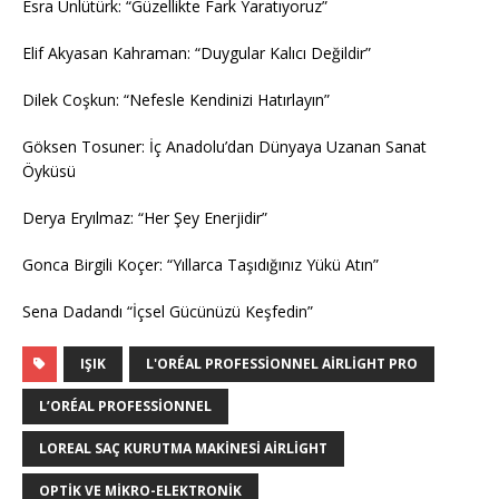
Esra Ünlütürk: “Güzellikte Fark Yaratıyoruz”
Elif Akyasan Kahraman: “Duygular Kalıcı Değildir”
Dilek Coşkun: “Nefesle Kendinizi Hatırlayın”
Göksen Tosuner: İç Anadolu’dan Dünyaya Uzanan Sanat
Öyküsü
Derya Eryılmaz: “Her Şey Enerjidir”
Gonca Birgili Koçer: “Yıllarca Taşıdığınız Yükü Atın”
Sena Dadandı “İçsel Gücünüzü Keşfedin”
IŞIK
L'ORÉAL PROFESSIONNEL AIRLIGHT PRO
L’ORÉAL PROFESSIONNEL
LOREAL SAÇ KURUTMA MAKINESI AIRLIGHT
OPTIK VE MIKRO-ELEKTRONIK