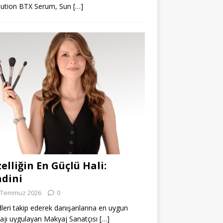
lution BTX Serum, Sun
[…]
elliğin En Güçlü Hali:
dini
 Temmuz 2026
0
leri takip ederek danışanlarına en uygun
jı uygulayan Makyaj Sanatçısı
[…]