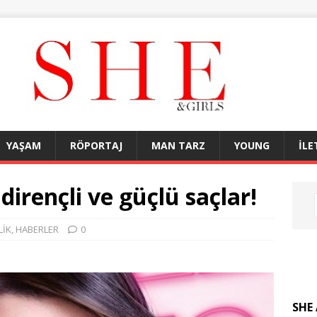
YAŞAM
RÖPORTAJ
MAN TARZ
YOUNG
İLE
irençli ve güçlü saçlar!
LİK
,
HABERLER
0
SHE 