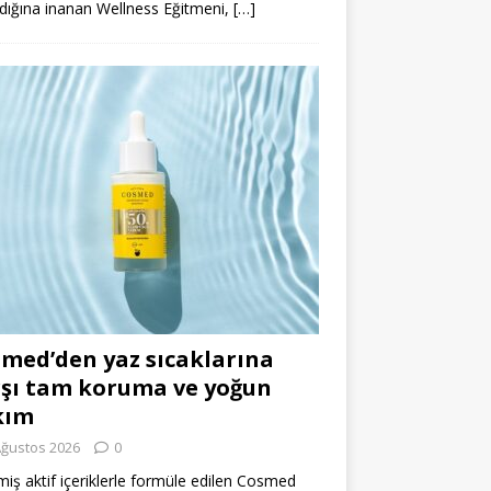
dığına inanan Wellness Eğitmeni,
[…]
med’den yaz sıcaklarına
şı tam koruma ve yoğun
kım
Ağustos 2026
0
miş aktif içeriklerle formüle edilen Cosmed