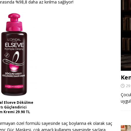
rasında %98,8 daha az kırılma sağlıyor!
Ken
29
Çocuk,
uygul
al Elseve Dökülme
tı Güçlendirici
m Kremi 29.90 TL
aştırmayan özel formülü sayesinde saç boylarına ek olarak saç
enç Güç Maskesi, çok amaçlı kullanımı sayesinde saçlara