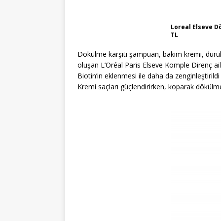
Loreal Elseve D
TL
Dökülme karşıtı şampuan, bakım kremi, duru
oluşan L’Oréal Paris Elseve Komple Direnç ail
Biotin’in eklenmesi ile daha da zenginleştiri
Kremi saçları güçlendirirken, koparak dökülme