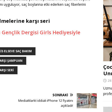
ı uyguluyor, saç boylarına etki ederken saç fiberlerini
lmelerine karşı seri
 Gençlik Dergisi Girls Hediyesiyle
IS ELSEVE SAÇ BAKIM
KARŞI ŞAMPUAN
Çoc
RŞI SERI
Un
28
Uzman
profe
SONRAKI
MediaMarkt iddialı iPhone 12 fiyatını
açıkladı!