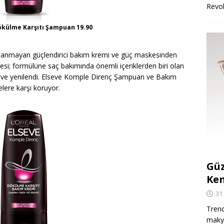
Revo
ökülme Karşıtı Şampuan 19.90
lanmayan güçlendirici bakım kremi ve güç maskesinden
esi; formülüne saç bakımında önemli içeriklerden biri olan
ldi ve yenilendi. Elseve Komple Direnç Şampuan ve Bakım
lere karşı koruyor.
Güz
Ken
31
Trend
makya