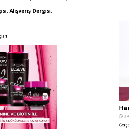
si, Alışveriş Dergisi.
lar!
Har
3 
Gerçe