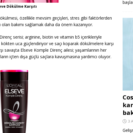
başla
seve Dökülme Karşıtı
ökülmesi, özellikle mevsim geçişleri, stres gibi faktörlerden
acı olan bakımı sağlamak daha da önem kazanıyor.
enç serisi; arginine, biotin ve vitamin b5 içerikleriyle
zı kökten uca güçlendiriyor ve saçı koparak dökülmelere karşı
şı savaşta Elseve Komple Direnç ailesi; yaşamlarının her
ların içten dışa güçlü saçlara kavuşmasına yardımcı oluyor.
Cos
kar
ba
3 
Geliş