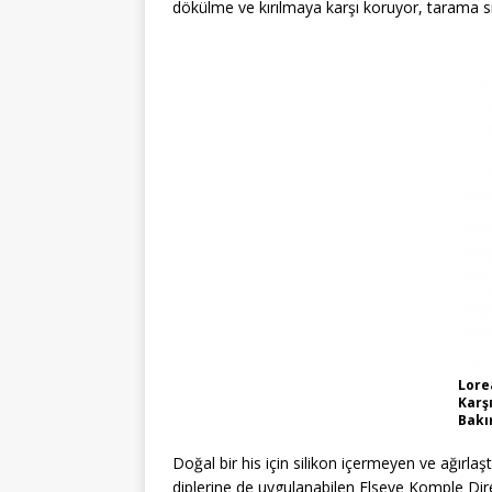
dökülme ve kırılmaya karşı koruyor, tarama sı
Lore
Karşı
Bakı
Doğal bir his için silikon içermeyen ve ağırl
diplerine de uygulanabilen Elseve Komple Dir