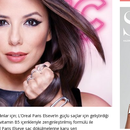
r için; L’Oreal Paris Elseve’in güçlü saçlar için geliştirdiği
itamin B5 içerikleriyle zenginleştirilmiş formülü ile
l Paris Elseve saç dökülmelerine karşı seri