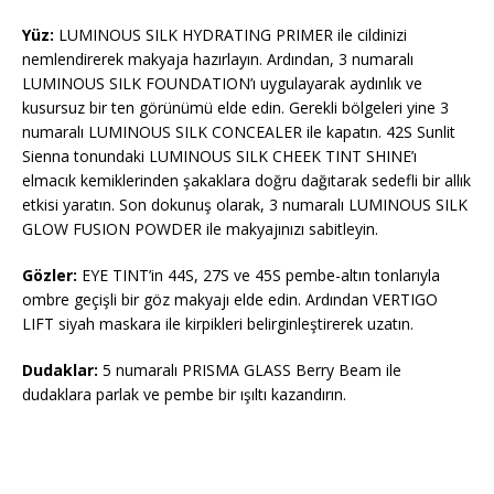
Yüz:
LUMINOUS SILK HYDRATING PRIMER ile cildinizi
nemlendirerek makyaja hazırlayın. Ardından, 3 numaralı
LUMINOUS SILK FOUNDATION’ı uygulayarak aydınlık ve
kusursuz bir ten görünümü elde edin. Gerekli bölgeleri yine 3
numaralı LUMINOUS SILK CONCEALER ile kapatın. 42S Sunlit
Sienna tonundaki LUMINOUS SILK CHEEK TINT SHINE’ı
elmacık kemiklerinden şakaklara doğru dağıtarak sedefli bir allık
etkisi yaratın. Son dokunuş olarak, 3 numaralı LUMINOUS SILK
GLOW FUSION POWDER ile makyajınızı sabitleyin.
Gözler:
EYE TINT’in 44S, 27S ve 45S pembe-altın tonlarıyla
ombre geçişli bir göz makyajı elde edin. Ardından VERTIGO
LIFT siyah maskara ile kirpikleri belirginleştirerek uzatın.
Dudaklar:
5 numaralı PRISMA GLASS Berry Beam ile
dudaklara parlak ve pembe bir ışıltı kazandırın.