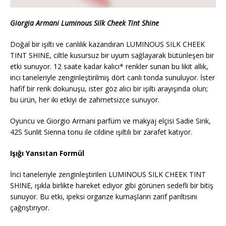
Giorgia Armani Luminous Silk Cheek Tint Shine
Doğal bir ışıltı ve canlılık kazandıran LUMINOUS SILK CHEEK
TINT SHINE, ciltle kusursuz bir uyum sağlayarak bütünleşen bir
etki sunuyor. 12 saate kadar kalıcı* renkler sunan bu likit allık,
inci taneleriyle zenginleştirilmiş dört canlı tonda sunuluyor. İster
hafif bir renk dokunuşu, ister göz alıcı bir ışıltı arayışında olun;
bu ürün, her iki etkiyi de zahmetsizce sunuyor.
Oyuncu ve Giorgio Armani parfüm ve makyaj elçisi Sadie Sink,
42S Sunlit Sienna tonu ile cildine ışıltılı bir zarafet katıyor.
Işığı Yansıtan Formül
İnci taneleriyle zenginleştirilen LUMINOUS SILK CHEEK TINT
SHINE, ışıkla birlikte hareket ediyor gibi görünen sedefli bir bitiş
sunuyor. Bu etki, ipeksi organze kumaşların zarif parıltısını
çağrıştırıyor.