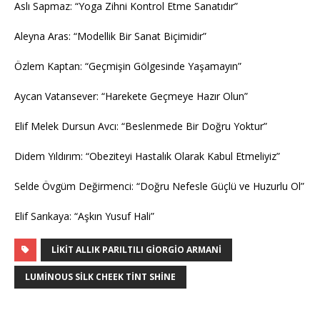
Aslı Sapmaz: “Yoga Zihni Kontrol Etme Sanatıdır”
Aleyna Aras: “Modellik Bir Sanat Biçimidir”
Özlem Kaptan: “Geçmişin Gölgesinde Yaşamayın”
Aycan Vatansever: “Harekete Geçmeye Hazır Olun”
Elif Melek Dursun Avcı: “Beslenmede Bir Doğru Yoktur”
Didem Yıldırım: “Obeziteyi Hastalık Olarak Kabul Etmeliyiz”
Selde Övgüm Değirmenci: “Doğru Nefesle Güçlü ve Huzurlu Ol”
Elif Sarıkaya: “Aşkın Yusuf Hali”
LIKIT ALLIK PARILTILI GIORGIO ARMANI
LUMINOUS SILK CHEEK TINT SHINE