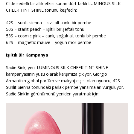
Cilde sedefli bir allık etkisi sunan dört farklı LUMINOUS SILK
CHEEK TINT SHINE tonunu keşfedin:
42S – sunlit sienna – kızıl alt tonlu bir pembe
50S – starlit peach – ışıltılı bir şeftali tonu
53S – cosmic pink – canlı, soğuk alt tonlu bir pembe
62S – magnetic mauve – yoğun mor-pembe
Işıltılı Bir Kampanya
Sadie Sink, yeni LUMINOUS SILK CHEEK TINT SHINE
kampanyasının yüzü olarak karşımıza çıkıyor. Giorgio
Armani’nin global parfüm ve makyaj elçisi olan oyuncu, 42S
Sunlit Sienna tonundaki parlak pembe yansımaları vurguluyor.
Sadie Sink’in görünümünü yeniden yaratmak için: