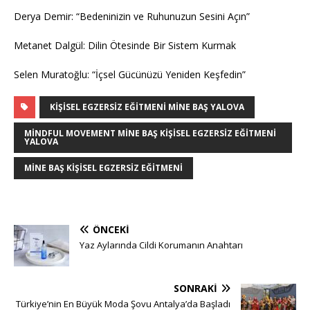
Derya Demir: “Bedeninizin ve Ruhunuzun Sesini Açın”
Metanet Dalgül: Dilin Ötesinde Bir Sistem Kurmak
Selen Muratoğlu: “İçsel Gücünüzü Yeniden Keşfedin”
KIŞISEL EGZERSIZ EĞITMENI MINE BAŞ YALOVA
MINDFUL MOVEMENT MINE BAŞ KIŞISEL EGZERSIZ EĞITMENI
YALOVA
MINE BAŞ KIŞISEL EGZERSIZ EĞITMENI
ÖNCEKI
Yaz Aylarında Cildi Korumanın Anahtarı
SONRAKI
Türkiye’nin En Büyük Moda Şovu Antalya’da Başladı