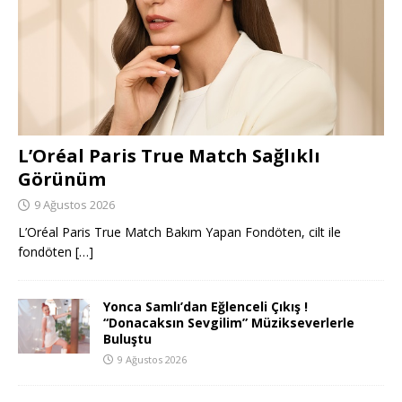
L’Oréal Paris True Match Sağlıklı
Görünüm
9 Ağustos 2026
L’Oréal Paris True Match Bakım Yapan Fondöten, cilt ile
fondöten
[…]
Yonca Samlı’dan Eğlenceli Çıkış !
“Donacaksın Sevgilim” Müzikseverlerle
Buluştu
9 Ağustos 2026