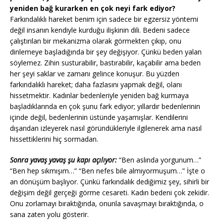
yeniden bağ kurarken en çok neyi fark ediyor?
Farkındalıklı hareket benim için sadece bir egzersiz yöntemi
değil insanın kendiyle kurduğu ilişkinin dili. Bedeni sadece
çalıştırılan bir mekanizma olarak görmekten çıkıp, onu
dinlemeye başladığında bir şey değişiyor. Çünkü beden yalan
söylemez. Zihin susturabilir, bastırabilir, kaçabilir ama beden
her şeyi saklar ve zamanı gelince konuşur. Bu yüzden
farkındalıklı hareket; daha fazlasını yapmak değil, olanı
hissetmektir. Kadınlar bedenleriyle yeniden bağ kurmaya
başladıklarında en çok şunu fark ediyor; yıllardır bedenlerinin
içinde değil, bedenlerinin üstünde yaşamışlar. Kendilerini
dışarıdan izleyerek nasıl göründükleriyle ilgilenerek ama nasıl
hissettiklerini hiç sormadan.
Sonra yavaş yavaş şu kapı açılıyor:
“Ben aslında yorgunum…”
“Ben hep sıkmışım…” “Ben nefes bile almıyormuşum…” İşte o
an dönüşüm başlıyor. Çünkü farkındalık dediğimiz şey, sihirli bir
değişim değil gerçeği görme cesareti. Kadın bedeni çok zekidir.
Onu zorlamayı bıraktığında, onunla savaşmayı bıraktığında, o
sana zaten yolu gösterir.