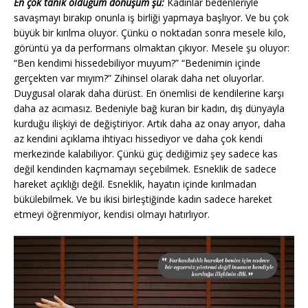
En çok tanık olduğum dönüşüm şu:
Kadınlar bedenleriyle
savaşmayı bırakıp onunla iş birliği yapmaya başlıyor. Ve bu çok
büyük bir kırılma oluyor. Çünkü o noktadan sonra mesele kilo,
görüntü ya da performans olmaktan çıkıyor. Mesele şu oluyor:
“Ben kendimi hissedebiliyor muyum?” “Bedenimin içinde
gerçekten var mıyım?” Zihinsel olarak daha net oluyorlar.
Duygusal olarak daha dürüst. En önemlisi de kendilerine karşı
daha az acımasız. Bedeniyle bağ kuran bir kadın, dış dünyayla
kurduğu ilişkiyi de değiştiriyor. Artık daha az onay arıyor, daha
az kendini açıklama ihtiyacı hissediyor ve daha çok kendi
merkezinde kalabiliyor. Çünkü güç dediğimiz şey sadece kas
değil kendinden kaçmamayı seçebilmek. Esneklik de sadece
hareket açıklığı değil. Esneklik, hayatın içinde kırılmadan
bükülebilmek. Ve bu ikisi birleştiğinde kadın sadece hareket
etmeyi öğrenmiyor, kendisi olmayı hatırlıyor.