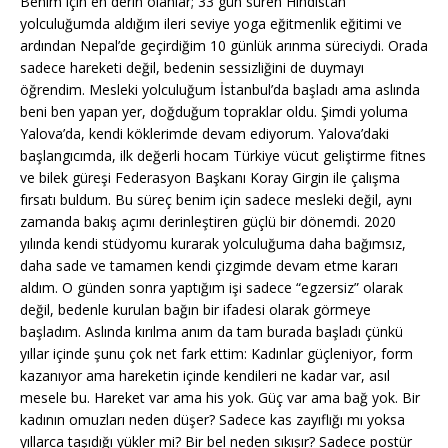
Benim için en derin olanlar; 33 gün süren Hindistan
yolculuğumda aldığım ileri seviye yoga eğitmenlik eğitimi ve
ardından Nepal’de geçirdiğim 10 günlük arınma süreciydi. Orada
sadece hareketi değil, bedenin sessizliğini de duymayı
öğrendim. Mesleki yolculuğum İstanbul’da başladı ama aslında
beni ben yapan yer, doğduğum topraklar oldu. Şimdi yoluma
Yalova’da, kendi köklerimde devam ediyorum. Yalova’daki
başlangıcımda, ilk değerli hocam Türkiye vücut geliştirme fitnes
ve bilek güreşi Federasyon Başkanı Koray Girgin ile çalışma
fırsatı buldum. Bu süreç benim için sadece mesleki değil, aynı
zamanda bakış açımı derinleştiren güçlü bir dönemdi. 2020
yılında kendi stüdyomu kurarak yolculuğuma daha bağımsız,
daha sade ve tamamen kendi çizgimde devam etme kararı
aldım. O günden sonra yaptığım işi sadece “egzersiz” olarak
değil, bedenle kurulan bağın bir ifadesi olarak görmeye
başladım. Aslında kırılma anım da tam burada başladı çünkü
yıllar içinde şunu çok net fark ettim: Kadınlar güçleniyor, form
kazanıyor ama hareketin içinde kendileri ne kadar var, asıl
mesele bu. Hareket var ama his yok. Güç var ama bağ yok. Bir
kadının omuzları neden düşer? Sadece kas zayıflığı mı yoksa
yıllarca taşıdığı yükler mi? Bir bel neden sıkışır? Sadece postür