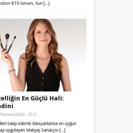
lution BTX Serum, Sun
[…]
elliğin En Güçlü Hali:
dini
 Temmuz 2026
0
leri takip ederek danışanlarına en uygun
jı uygulayan Makyaj Sanatçısı
[…]