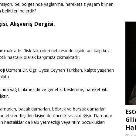
tansiyon, bel bölgesinde yağlanma, hareketsiz yaşam bilinen
belirtileri nelerdir?
si, Alışveriş Dergisi.
 artmaktadır. Risk faktörleri neticesinde kişide ani kalp krizi
rotik hastalık olarak karşımıza çıkmaktadır.
loji Uzmanı Dr. Öğr. Üyesi Ceyhan Türkkan, kalpte yaşanan
nlattı.
ında yağ birikmesidir ve genetik, beslenme, hareket gibi
ıktır.
n damarları, bacak damarları, böbrek ve barsak damarları
Est
ı etkiler. Kişiden kişiye de öncelik sırası değişir. Damarlar
Gli
en hastalıklar da kalp yetmezliği veya ritim bozuklukları
Hai
6 