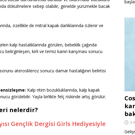
başla
ında dökülmelere sebep olabilir, genelde yürümekle bacak
ında, özellikle de mitral kapak darlıklarında özlenir ve
elen kalp hastalıklarında görülen, bebeklik çağında
u belirginleşen, kirli ve temiz kanın karışması sonucu
orunu ateroskleroz sonucu damar hastalığının belirtisi
zensizleşme:
Kalp ritim bozukluklarında, kalp kapak
nucu görülebilir. Yaşla birlikte felç riskinde artış görülür.
Cos
kar
eri nelerdir?
ba
ısı Gençlik Dergisi Girls Hediyesiyle
3 
Geliş