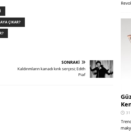
Revo
I
TAYA ÇIKAR?
R?
SONRAKI
e
Kaldırımların kanadı kırık serçesi; Edith
Piaf
Güz
Ken
31
Trend
makya