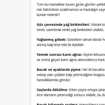
Tüm bu hastalıklar bazen gözle görülür şekilde
risk faktörlerini azaltmamızı ve hastalığın se
bunlar nelerdir?
Göz çevresinde yağ birikintileri:
Yüksek kol
sınırlı, sarımtırak renkli yağ birikintileri olabilir,
Yağlanmış göbek:
Göbekten alınan kilolar h
artmış kalp krizi riski ile ilişkilidir.
Yemek sonrası karın ağrısı:
Kişinin kilosu
ve sonra geçen karın ağrısı ateroskleroz hastalığ
Bacak ve ayaklarda şişme:
Her iki bacakta 
sebep olan şişlikler kalp yetmezliğinin bulgusu
hastalıklarında görülür.
Saçlarda dökülme:
Erken yaşta ortaya çıka
ince damarın yetersizliği sonucu olabilir, bu da 
Bacak kıllarında azalma:
Ateroskleroz sonu