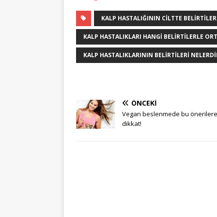
KALP HASTALIĞININ CILTTE BELIRTILER
KALP HASTALIKLARI HANGI BELIRTILERLE OR
KALP HASTALIKLARININ BELIRTILERI NELERDI
ÖNCEKI
Vegan beslenmede bu öneriler
dikkat!