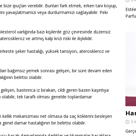
 bize ipuçları verebilir. Bunları fark etmek, erken tanı koyup,
Estée
yrini yavaşlatmamızı veya durdurmamızı sağlayabilir. Peki
Parfu
esterol varlığında bazı kişilerde göz çevresinde düzensiz
 ateroskleroz ve artmış kalp krizi riski ile ilişkilidir.
erkeste şeker hastalığı, yüksek tansiyon, ateroskleroz ve
ndan bağımsız yemek sonrası gelişen, bir süre devam eden
ının belirtisi olabilir.
gelişen, bastırınca iz bırakan, cildi geren bazen kaşıntıya
 olabilir, tek taraflı olması genelde toplardamar
Har
n kellik mekanizması net olmasa da saç köklerini besleyen
3 
genel damar hastalığının bir belirtisi olabilir.
Gerçe
cu bacak damarlarında darlıklar ve tıkanmalar bacaklara