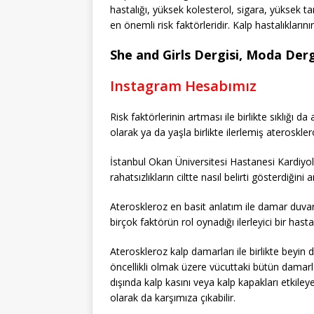
hastalığı, yüksek kolesterol, sigara, yüksek 
en önemli risk faktörleridir. Kalp hastalıklarının 
She and Girls Dergisi, Moda Dergi
Instagram Hesabımız
Risk faktörlerinin artması ile birlikte sıklığı da
olarak ya da yaşla birlikte ilerlemiş ateroskle
İstanbul Okan Üniversitesi Hastanesi Kardiyo
rahatsızlıkların ciltte nasıl belirti gösterdiğini a
Ateroskleroz en basit anlatım ile damar duvar
birçok faktörün rol oynadığı ilerleyici bir hastal
Ateroskleroz kalp damarları ile birlikte beyi
öncellikli olmak üzere vücuttaki bütün damarlar
dışında kalp kasını veya kalp kapakları etkiley
olarak da karşımıza çıkabilir.