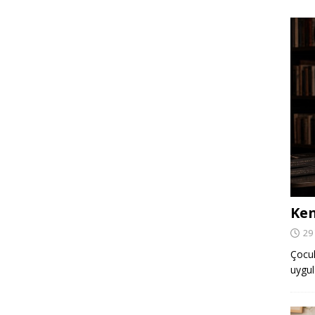
Ken
29
Çocuk,
uygul