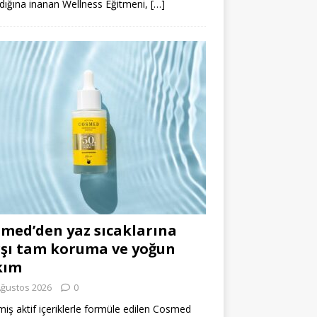
dığına inanan Wellness Eğitmeni,
[…]
med’den yaz sıcaklarına
şı tam koruma ve yoğun
kım
Ağustos 2026
0
miş aktif içeriklerle formüle edilen Cosmed