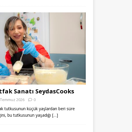
fak Sanatı SeydasCooks
 Temmuz 2026
0
k tutkusunun küçük yaşlardan beri süre
ğini, bu tutkusunun yaşadığı
[…]