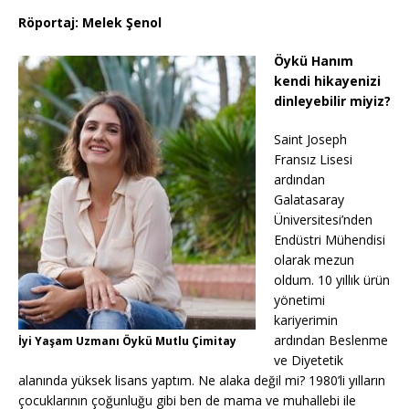
Röportaj: Melek Şenol
Öykü Hanım
kendi hikayenizi
dinleyebilir miyiz?
Saint Joseph
Fransız Lisesi
ardından
Galatasaray
Üniversitesi’nden
Endüstri Mühendisi
olarak mezun
oldum. 10 yıllık ürün
yönetimi
kariyerimin
ardından Beslenme
İyi Yaşam Uzmanı Öykü Mutlu Çimitay
ve Diyetetik
alanında yüksek lisans yaptım. Ne alaka değil mi? 1980’li yılların
çocuklarının çoğunluğu gibi ben de mama ve muhallebi ile