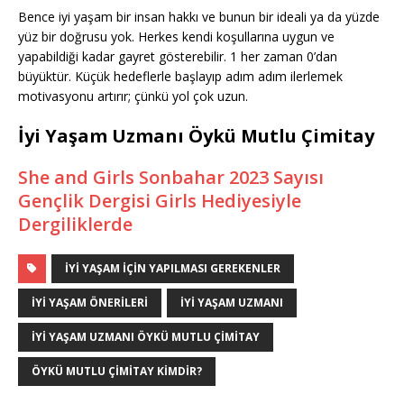
Bence iyi yaşam bir insan hakkı ve bunun bir ideali ya da yüzde
yüz bir doğrusu yok. Herkes kendi koşullarına uygun ve
yapabildiği kadar gayret gösterebilir. 1 her zaman 0’dan
büyüktür. Küçük hedeflerle başlayıp adım adım ilerlemek
motivasyonu artırır; çünkü yol çok uzun.
İyi Yaşam Uzmanı Öykü Mutlu Çimitay
She and Girls Sonbahar 2023 Sayısı
Gençlik Dergisi Girls Hediyesiyle
Dergiliklerde
IYI YAŞAM IÇIN YAPILMASI GEREKENLER
IYI YAŞAM ÖNERILERI
IYI YAŞAM UZMANI
İYI YAŞAM UZMANI ÖYKÜ MUTLU ÇIMITAY
ÖYKÜ MUTLU ÇIMITAY KIMDIR?