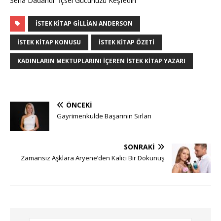
Sena Dadandı “İçsel Gücünüzü Keşfedin”
İSTEK KITAP GILLIAN ANDERSON
ISTEK KITAP KONUSU
ISTEK KITAP ÖZETI
KADINLARIN MEKTUPLARINI IÇEREN ISTEK KITAP YAZARI
ÖNCEKI
Gayrimenkulde Başarının Sırları
SONRAKI
Zamansız Aşklara Aryene’den Kalıcı Bir Dokunuş