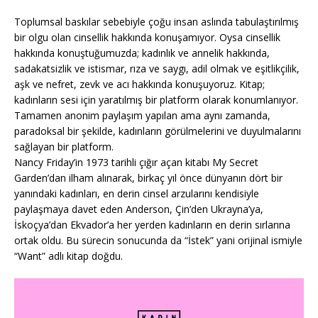
Toplumsal baskılar sebebiyle çoğu insan aslında tabulaştırılmış
bir olgu olan cinsellik hakkında konuşamıyor. Oysa cinsellik
hakkında konuştuğumuzda; kadınlık ve annelik hakkında,
sadakatsizlik ve istismar, rıza ve saygı, adil olmak ve eşitlikçilik,
aşk ve nefret, zevk ve acı hakkında konuşuyoruz. Kitap;
kadınların sesi için yaratılmış bir platform olarak konumlanıyor.
Tamamen anonim paylaşım yapılan ama aynı zamanda,
paradoksal bir şekilde, kadınların görülmelerini ve duyulmalarını
sağlayan bir platform.
Nancy Friday’in 1973 tarihli çığır açan kitabı My Secret
Garden’dan ilham alınarak, birkaç yıl önce dünyanın dört bir
yanındaki kadınları, en derin cinsel arzularını kendisiyle
paylaşmaya davet eden Anderson, Çin’den Ukrayna’ya,
İskoçya’dan Ekvador’a her yerden kadınların en derin sırlarına
ortak oldu. Bu sürecin sonucunda da “İstek” yani orijinal ismiyle
“Want” adlı kitap doğdu.