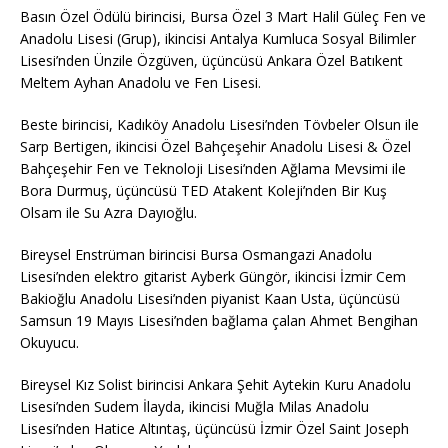
Basın Özel Ödülü birincisi, Bursa Özel 3 Mart Halil Güleç Fen ve
Anadolu Lisesi (Grup), ikincisi Antalya Kumluca Sosyal Bilimler
Lisesi’nden Ünzile Özgüven, üçüncüsü Ankara Özel Batıkent
Meltem Ayhan Anadolu ve Fen Lisesi.
Beste birincisi, Kadıköy Anadolu Lisesi’nden Tövbeler Olsun ile
Sarp Bertigen, ikincisi Özel Bahçeşehir Anadolu Lisesi & Özel
Bahçeşehir Fen ve Teknoloji Lisesi’nden Ağlama Mevsimi ile
Bora Durmuş, üçüncüsü TED Atakent Koleji’nden Bir Kuş
Olsam ile Su Azra Dayıoğlu.
Bireysel Enstrüman birincisi Bursa Osmangazi Anadolu
Lisesi’nden elektro gitarist Ayberk Güngör, ikincisi İzmir Cem
Bakioğlu Anadolu Lisesi’nden piyanist Kaan Usta, üçüncüsü
Samsun 19 Mayıs Lisesi’nden bağlama çalan Ahmet Bengihan
Okuyucu.
Bireysel Kız Solist birincisi Ankara Şehit Aytekin Kuru Anadolu
Lisesi’nden Sudem İlayda, ikincisi Muğla Milas Anadolu
Lisesi’nden Hatice Altıntaş, üçüncüsü İzmir Özel Saint Joseph