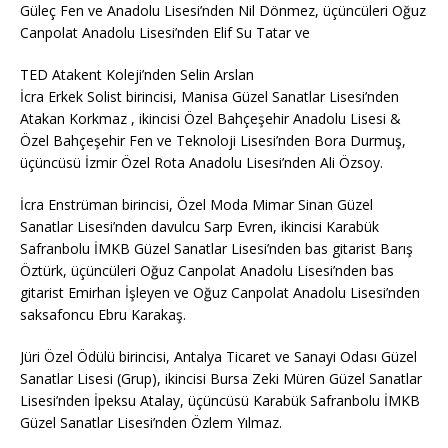
Güleç Fen ve Anadolu Lisesi’nden Nil Dönmez, üçüncüleri Oğuz
Canpolat Anadolu Lisesi’nden Elif Su Tatar ve
TED Atakent Koleji’nden Selin Arslan
İcra Erkek Solist birincisi, Manisa Güzel Sanatlar Lisesi’nden
Atakan Korkmaz , ikincisi Özel Bahçeşehir Anadolu Lisesi &
Özel Bahçeşehir Fen ve Teknoloji Lisesi’nden Bora Durmuş,
üçüncüsü İzmir Özel Rota Anadolu Lisesi’nden Ali Özsoy.
İcra Enstrüman birincisi, Özel Moda Mimar Sinan Güzel
Sanatlar Lisesi’nden davulcu Sarp Evren, ikincisi Karabük
Safranbolu İMKB Güzel Sanatlar Lisesi’nden bas gitarist Barış
Öztürk, üçüncüleri Oğuz Canpolat Anadolu Lisesi’nden bas
gitarist Emirhan İşleyen ve Oğuz Canpolat Anadolu Lisesi’nden
saksafoncu Ebru Karakaş.
Jüri Özel Ödülü birincisi, Antalya Ticaret ve Sanayi Odası Güzel
Sanatlar Lisesi (Grup), ikincisi Bursa Zeki Müren Güzel Sanatlar
Lisesi’nden İpeksu Atalay, üçüncüsü Karabük Safranbolu İMKB
Güzel Sanatlar Lisesi’nden Özlem Yılmaz.