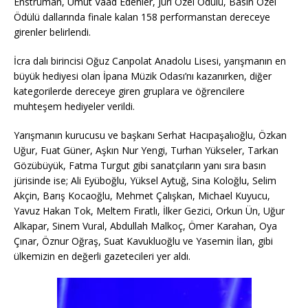
Enstrüman, Umut Vaad Edenler, Jüri Özel Ödülü, Basın Özel
Ödülü dallarında finale kalan 158 performanstan dereceye
girenler belirlendi.
İcra dalı birincisi Oğuz Canpolat Anadolu Lisesi, yarışmanın en
büyük hediyesi olan İpana Müzik Odası’nı kazanırken, diğer
kategorilerde dereceye giren gruplara ve öğrencilere
muhteşem hediyeler verildi.
Yarışmanın kurucusu ve başkanı Serhat Hacıpaşalıoğlu, Özkan
Uğur, Fuat Güner, Aşkın Nur Yengi, Turhan Yükseler, Tarkan
Gözübüyük, Fatma Turgut gibi sanatçıların yanı sıra basın
jürisinde ise; Ali Eyüboğlu, Yüksel Aytuğ, Sina Koloğlu, Selim
Akçin, Barış Kocaoğlu, Mehmet Çalışkan, Michael Kuyucu,
Yavuz Hakan Tok, Meltem Fıratlı, İlker Gezici, Orkun Ün, Uğur
Alkapar, Sinem Vural, Abdullah Malkoç, Ömer Karahan, Oya
Çınar, Öznur Oğraş, Suat Kavukluoğlu ve Yasemin İlan, gibi
ülkemizin en değerli gazetecileri yer aldı.