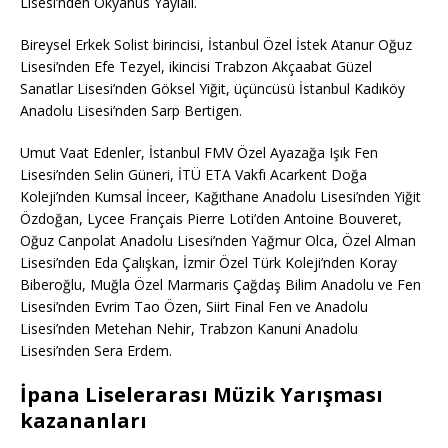
Lisesi’nden Okyanus Yaylalı.
Bireysel Erkek Solist birincisi, İstanbul Özel İstek Atanur Oğuz
Lisesi’nden Efe Tezyel, ikincisi Trabzon Akçaabat Güzel
Sanatlar Lisesi’nden Göksel Yiğit, üçüncüsü İstanbul Kadıköy
Anadolu Lisesi’nden Sarp Bertigen.
Umut Vaat Edenler, İstanbul FMV Özel Ayazağa Işık Fen
Lisesi’nden Selin Güneri, İTÜ ETA Vakfı Acarkent Doğa
Koleji’nden Kumsal İnceer, Kağıthane Anadolu Lisesi’nden Yiğit
Özdoğan, Lycee Français Pierre Loti’den Antoine Bouveret,
Oğuz Canpolat Anadolu Lisesi’nden Yağmur Olca, Özel Alman
Lisesi’nden Eda Çalışkan, İzmir Özel Türk Koleji’nden Koray
Biberoğlu, Muğla Özel Marmaris Çağdaş Bilim Anadolu ve Fen
Lisesi’nden Evrim Tao Özen, Siirt Final Fen ve Anadolu
Lisesi’nden Metehan Nehir, Trabzon Kanuni Anadolu
Lisesi’nden Sera Erdem.
İpana Liselerarası Müzik Yarışması
kazananları