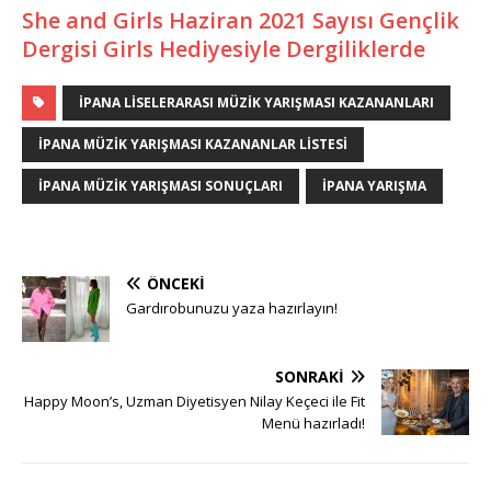
She and Girls Haziran 2021 Sayısı Gençlik
Dergisi Girls Hediyesiyle Dergiliklerde
İPANA LISELERARASI MÜZIK YARIŞMASI KAZANANLARI
IPANA MÜZIK YARIŞMASI KAZANANLAR LISTESI
IPANA MÜZIK YARIŞMASI SONUÇLARI
IPANA YARIŞMA
ÖNCEKI
Gardırobunuzu yaza hazırlayın!
SONRAKI
Happy Moon’s, Uzman Diyetisyen Nilay Keçeci ile Fit
Menü hazırladı!