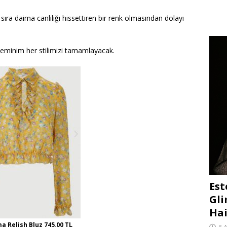
ıra daima canlılığı hissettiren bir renk olmasından dolayı
 eminim her stilimizi tamamlayacak.
Est
Gli
Hai
 Relish Bluz 745,00 TL
6 