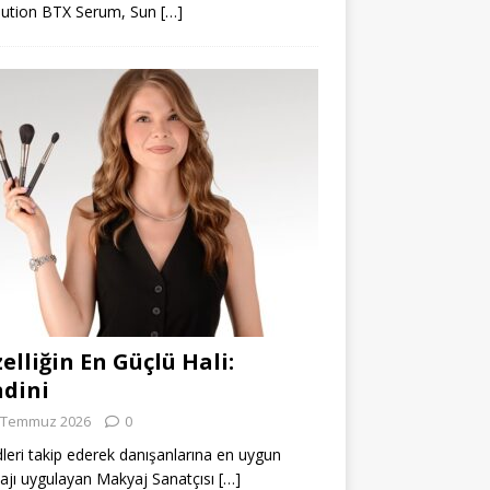
lution BTX Serum, Sun
[…]
elliğin En Güçlü Hali:
dini
 Temmuz 2026
0
leri takip ederek danışanlarına en uygun
jı uygulayan Makyaj Sanatçısı
[…]