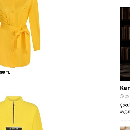
899 TL
Ken
29
Çocuk,
uygul