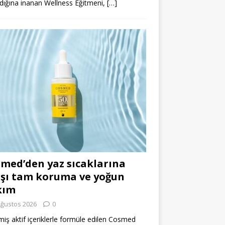
dığına inanan Wellness Eğitmeni,
[…]
med’den yaz sıcaklarına
şı tam koruma ve yoğun
kım
Ağustos 2026
0
miş aktif içeriklerle formüle edilen Cosmed