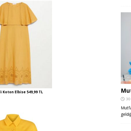
Mut
i Koton Elbise 549,99 TL
30
Mutfa
geldi