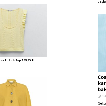
başla
ve Fırfırlı Top 139,95 TL
Cos
kar
ba
3 
Geliş