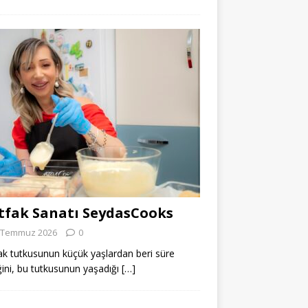
fak Sanatı SeydasCooks
 Temmuz 2026
0
k tutkusunun küçük yaşlardan beri süre
ğini, bu tutkusunun yaşadığı
[…]