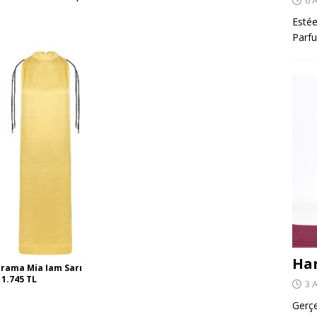
Estée
Parfu
Har
rama Mia Iam Sarı
 1.745 TL
3 
Gerçe