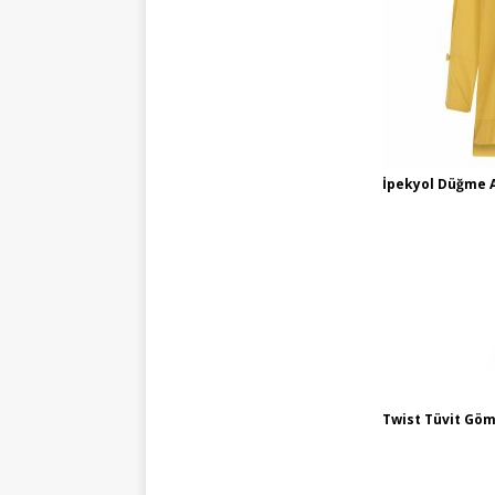
İpekyol Düğme A
Twist Tüvit Göm