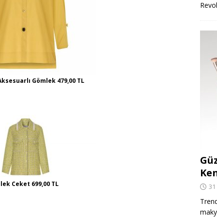
Revo
ksesuarlı Gömlek 479,00 TL
Güz
Ken
lek Ceket 699,00 TL
31
Trend
makya