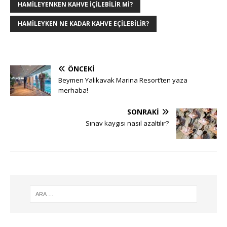
HAMILEYENKEN KAHVE IÇILEBILIR MI?
HAMILEYKEN NE KADAR KAHVE EÇILEBILIR?
ÖNCEKI
Beymen Yalıkavak Marina Resort’ten yaza
merhaba!
SONRAKI
Sınav kaygısı nasıl azaltılır?