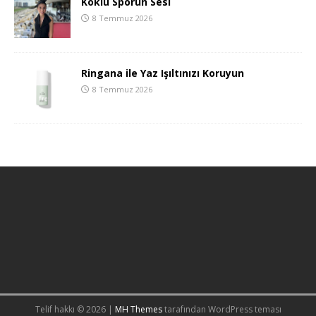
Köklü Sporun Sesi
8 Temmuz 2026
Ringana ile Yaz Işıltınızı Koruyun
8 Temmuz 2026
Telif hakkı © 2026 |
MH Themes
tarafından WordPress teması