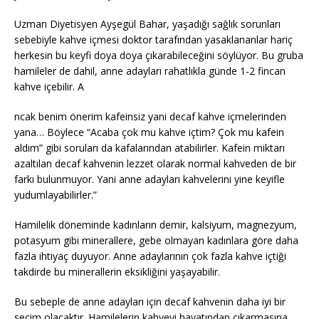
Uzman Diyetisyen Ayşegül Bahar, yaşadığı sağlık sorunları
sebebiyle kahve içmesi doktor tarafından yasaklananlar hariç
herkesin bu keyfi doya doya çıkarabileceğini söylüyor. Bu gruba
hamileler de dahil, anne adayları rahatlıkla günde 1-2 fincan
kahve içebilir. A
ncak benim önerim kafeinsiz yani decaf kahve içmelerinden
yana… Böylece “Acaba çok mu kahve içtim? Çok mu kafein
aldım” gibi soruları da kafalarından atabilirler. Kafein miktarı
azaltılan decaf kahvenin lezzet olarak normal kahveden de bir
farkı bulunmuyor. Yani anne adayları kahvelerini yine keyifle
yudumlayabilirler.”
Hamilelik döneminde kadınların demir, kalsiyum, magnezyum,
potasyum gibi minerallere, gebe olmayan kadınlara göre daha
fazla ihtiyaç duyuyor. Anne adaylarının çok fazla kahve içtiği
takdirde bu minerallerin eksikliğini yaşayabilir.
Bu sebeple de anne adayları için decaf kahvenin daha iyi bir
seçim olacaktır. Hamilelerin kahveyi hayatından çıkarmasına