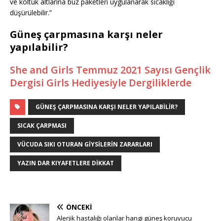
ve koltuk altlarına buz paketleri uygulanarak sıcaklığı
düşürülebilir.”
Güneş çarpmasına karşı neler
yapılabilir?
She and Girls Temmuz 2021 Sayısı Gençlik
Dergisi Girls Hediyesiyle Dergiliklerde
GÜNEŞ ÇARPMASINA KARŞI NELER YAPILABILIR?
SICAK ÇARPMASI
VÜCUDA SIKI OTURAN GIYSILERIN ZARARLARI
YAZIN DAR KIYAFETLERE DIKKAT
ÖNCEKI
Alerjik hastalığı olanlar hangi güneş koruyucu