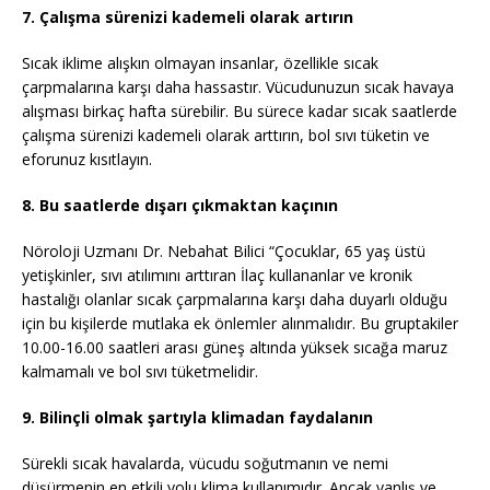
7. Çalışma sürenizi kademeli olarak artırın
Sıcak iklime alışkın olmayan insanlar, özellikle sıcak
çarpmalarına karşı daha hassastır. Vücudunuzun sıcak havaya
alışması birkaç hafta sürebilir. Bu sürece kadar sıcak saatlerde
çalışma sürenizi kademeli olarak arttırın, bol sıvı tüketin ve
eforunuz kısıtlayın.
8. Bu saatlerde dışarı çıkmaktan kaçının
Nöroloji Uzmanı Dr. Nebahat Bilici “Çocuklar, 65 yaş üstü
yetişkinler, sıvı atılımını arttıran İlaç kullananlar ve kronik
hastalığı olanlar sıcak çarpmalarına karşı daha duyarlı olduğu
için bu kişilerde mutlaka ek önlemler alınmalıdır. Bu gruptakiler
10.00-16.00 saatleri arası güneş altında yüksek sıcağa maruz
kalmamalı ve bol sıvı tüketmelidir.
9. Bilinçli olmak şartıyla klimadan faydalanın
Sürekli sıcak havalarda, vücudu soğutmanın ve nemi
düşürmenin en etkili yolu klima kullanımıdır. Ancak yanlış ve