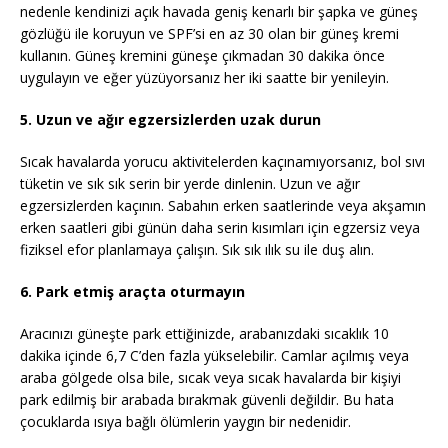
nedenle kendinizi açık havada geniş kenarlı bir şapka ve güneş
gözlüğü ile koruyun ve SPF’si en az 30 olan bir güneş kremi
kullanın. Güneş kremini güneşe çıkmadan 30 dakika önce
uygulayın ve eğer yüzüyorsanız her iki saatte bir yenileyin.
5. Uzun ve ağır egzersizlerden uzak durun
Sıcak havalarda yorucu aktivitelerden kaçınamıyorsanız, bol sıvı
tüketin ve sık sık serin bir yerde dinlenin. Uzun ve ağır
egzersizlerden kaçının. Sabahın erken saatlerinde veya akşamın
erken saatleri gibi günün daha serin kısımları için egzersiz veya
fiziksel efor planlamaya çalışın. Sık sık ılık su ile duş alın.
6. Park etmiş araçta oturmayın
Aracınızı güneşte park ettiğinizde, arabanızdaki sıcaklık 10
dakika içinde 6,7 C’den fazla yükselebilir. Camlar açılmış veya
araba gölgede olsa bile, sıcak veya sıcak havalarda bir kişiyi
park edilmiş bir arabada bırakmak güvenli değildir. Bu hata
çocuklarda ısıya bağlı ölümlerin yaygın bir nedenidir.