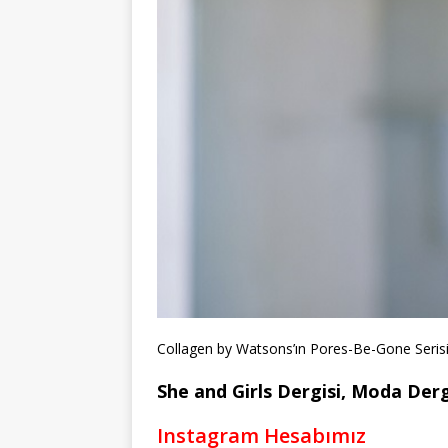
Collagen by Watsons’ın Pores-Be-Gone Serisi 
She and Girls Dergisi, Moda Dergi
Instagram Hesabımız