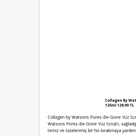
Collagen By Wa
125ml 129,90 TL
Collagen by Watsons Pores-Be-Gone Yüz Scrub’
Watsons Pores-Be-Gone Yüz Scrub’ı, sağladığı 
temiz ve tazelenmiş bir his bırakmaya yardımc