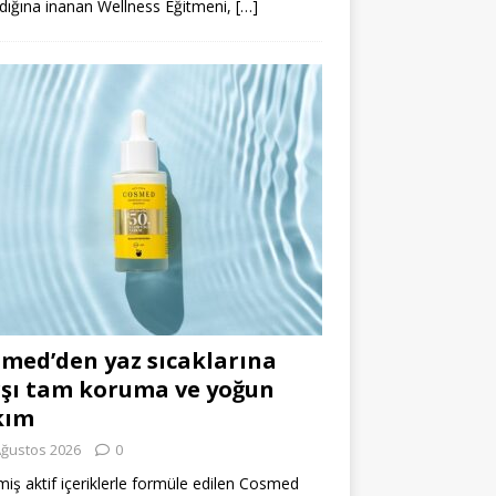
dığına inanan Wellness Eğitmeni,
[…]
med’den yaz sıcaklarına
şı tam koruma ve yoğun
kım
Ağustos 2026
0
miş aktif içeriklerle formüle edilen Cosmed