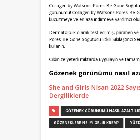
Collagen by Watsons Pores-Be-Gone Soğutucu E
görünümü! Collagen by Watsons Pores-Be-Gone
küçültmeye ve en aza indirmeye yardımcı olur
Dermatolojik olarak test edilmiş, paraben 
Pores-Be-Gone Soğutucu Etkili Sıkılaştırıcı
kullanın.
Cildinize yeterli miktarda uygulayın ve tama
Gözenek görünümü nasıl aza
She and Girls Nisan 2022 Sayıs
Dergiliklerde
GÖZENEK GÖRÜNÜMÜ NASIL AZALTILI
GÖZENEKLERE NE IYI GELIR KREM?
YÜZD