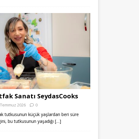
fak Sanatı SeydasCooks
 Temmuz 2026
0
k tutkusunun küçük yaşlardan beri süre
ğini, bu tutkusunun yaşadığı
[…]