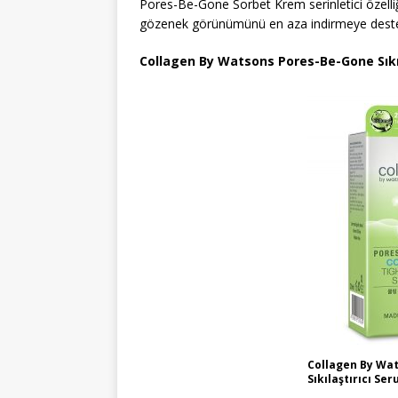
Pores-Be-Gone Sorbet Krem serinletici özelliğ
gözenek görünümünü en aza indirmeye deste
Collagen By Watsons Pores-Be-Gone Sıkı
Collagen By Wa
Sıkılaştırıcı Se