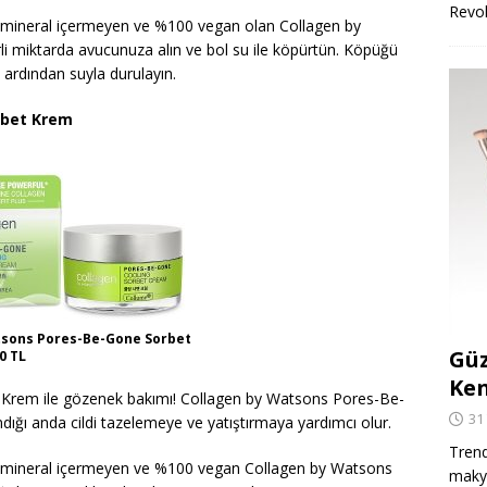
Revo
e mineral içermeyen ve %100 vegan olan Collagen by
 miktarda avucunuza alın ve bol su ile köpürtün. Köpüğü
ardından suyla durulayın.
rbet Krem
tsons Pores-Be-Gone Sorbet
Güz
0 TL
Ken
Krem ile gözenek bakımı! Collagen by Watsons Pores-Be-
31
ığı anda cildi tazelemeye ve yatıştırmaya yardımcı olur.
Trend
ve mineral içermeyen ve %100 vegan Collagen by Watsons
makya