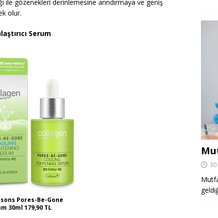
i ile gözenekleri derinlemesine arındırmaya ve geniş
k olur.
laştırıcı Serum
Mut
30
Mutfa
geldi
tsons Pores-Be-Gone
rum 30ml 179,90 TL