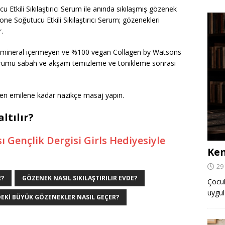
tkili Sıkılaştırıcı Serum ile anında sıkılaşmış gözenek
 Soğutucu Etkili Sıkılaştırıcı Serum; gözenekleri
.
ve mineral içermeyen ve %100 vegan Collagen by Watsons
 Serumu sabah ve akşam temizleme ve tonikleme sonrası
men emilene kadar nazikçe masaj yapın.
ltılır?
ı Gençlik Dergisi Girls Hediyesiyle
Ken
29
R?
GÖZENEK NASIL SIKILAŞTIRILIR EVDE?
Çocuk,
uygul
EKI BÜYÜK GÖZENEKLER NASIL GEÇER?