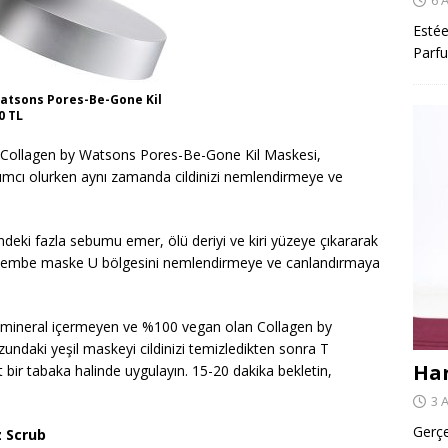
Estée
Parfu
atsons Pores-Be-Gone Kil
0 TL
 Collagen by Watsons Pores-Be-Gone Kil Maskesi,
mcı olurken aynı zamanda cildinizi nemlendirmeye ve
deki fazla sebumu emer, ölü deriyi ve kiri yüzeye çıkararak
 Pembe maske U bölgesini nemlendirmeye ve canlandırmaya
e mineral içermeyen ve %100 vegan olan Collagen by
daki yeşil maskeyi cildinizi temizledikten sonra T
Har
bir tabaka halinde uygulayın. 15-20 dakika bekletin,
3 
Gerçe
z Scrub