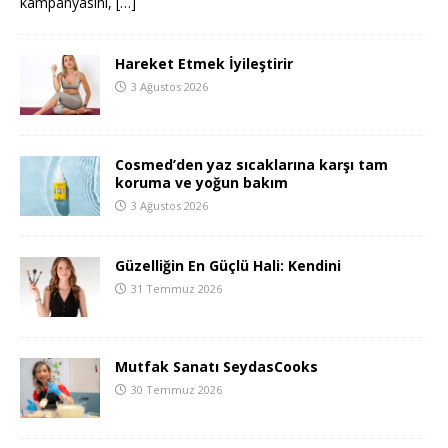
kampanyasını,
[…]
Hareket Etmek İyileştirir
3 Ağustos 2026
Cosmed’den yaz sıcaklarına karşı tam
koruma ve yoğun bakım
3 Ağustos 2026
Güzelliğin En Güçlü Hali: Kendini
31 Temmuz 2026
Mutfak Sanatı SeydasCooks
30 Temmuz 2026