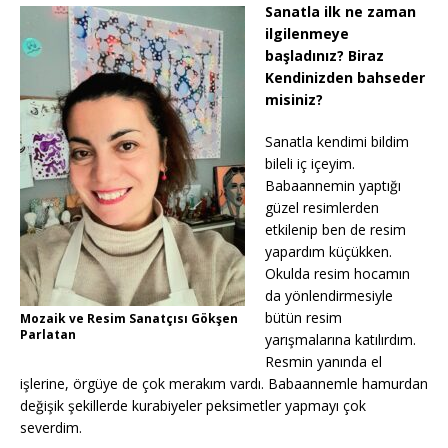
Sanatla ilk ne zaman
ilgilenmeye
başladınız? Biraz
Kendinizden bahseder
misiniz?
Sanatla kendimi bildim
bileli iç içeyim.
Babaannemin yaptığı
güzel resimlerden
etkilenip ben de resim
yapardım küçükken.
Okulda resim hocamın
da yönlendirmesiyle
bütün resim
Mozaik ve Resim Sanatçısı Gökşen
Parlatan
yarışmalarına katılırdım.
Resmin yanında el
işlerine, örgüye de çok merakım vardı. Babaannemle hamurdan
değişik şekillerde kurabiyeler peksimetler yapmayı çok
severdim.