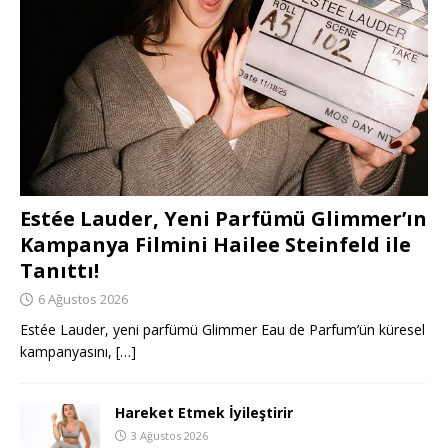
Estée Lauder, Yeni Parfümü Glimmer’ın
Kampanya Filmini Hailee Steinfeld ile
Tanıttı!
6 Ağustos 2026
Estée Lauder, yeni parfümü Glimmer Eau de Parfum’ün küresel
kampanyasını,
[…]
Hareket Etmek İyileştirir
3 Ağustos 2026