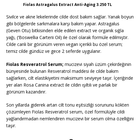
Fiolas Astragalus Extract Anti-Aging 3.250 TL
Sivilce ve akne lekelerinde cilde dost bakım sağlar. Yanak boyun
gibi bölgelerde sarkmalara karşı bakım yapar. Astragalus
(Geven Otu) bitkisinden elde edilen extract ve organik sığla
yağı, (‘Boswellia Carterii Oil) ile özel olarak formüle edilmiştir.
Cilde canlı bir görünüm veren vegan içerikli bu özel serum;
temiz cilde gündüz ve gece 2 seferde uygulanır.
Fiolas Resveratrol Serum;
mucizevi siyah üzüm çekirdeğinin
bünyesinde bulunan Resveratrol maddesi ile cilde bakım
sağlarken, cilt elastikiyetini maksimum seviyeye taşır. İçeriğinde
yer alan Rosa Canina extract ile cildin ışıltılı ve parlak bir
görünüm kazandırır.
Son yıllarda giderek artan cilt tonu eşitsizliği sorununu kökten
çözümleyen Fiolas Resveratrol serum, özel formülüyle cildi
yağlandırmadan nemlendiren mucizevi bir serum olma özelliğini
taşır.