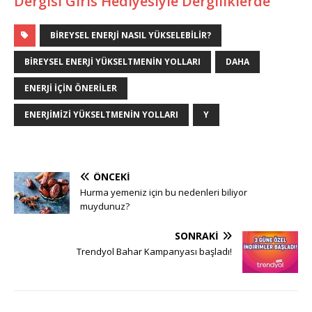
Dergisi Girls Hediyesiyle Dergiliklerde
BIREYSEL ENERJI NASIL YÜKSELEBILIR?
BIREYSEL ENERJI YÜKSELTMENIN YOLLARI
DAHA
ENERJI IÇIN ÖNERILER
ENERJIMIZI YÜKSELTMENIN YOLLARI
Y
ÖNCEKI
Hurma yemeniz için bu nedenleri biliyor
muydunuz?
SONRAKI
Trendyol Bahar Kampanyası başladı!