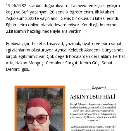
19.06.1982 İstanbul doğumluyum. Tasavvuf ve kişisel gelişim
koçu ve Sufi yazarıyım. 20 senelik öğretmenim. İlk kitabım
‘Aşkolsun’ 2023’te yayınlandı. Geniş bir okuyucu kitlesi edindi.
Eğitimlerim online olarak devam ediyor. Kendi eğitimlerime
2.kitabımın hazırlığı nedeniyle ara verdim.
Edebiyat, şiir, felsefe, tasavvuf, yazmak, tiyatro ve ebru sanatı
ilgi alanlarımı oluşturuyor. Ayrıca ‘Kelebek Akademi’ bünyesinde
birçok eğitimimiz var. Çok değerli hocalardan ders aldım. Ferhat
Atik, Hakan Mengüç, Cemalnur Sargut, Kerim Güç, Senai
Demirci gibi…