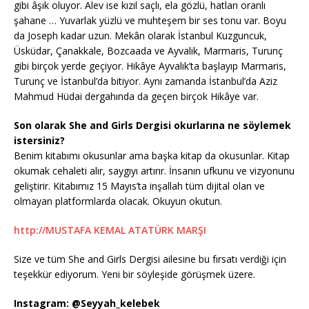
gibi âşık oluyor. Alev ise kızıl saçlı, ela gözlü, hatları oranlı
şahane … Yuvarlak yüzlü ve muhteşem bir ses tonu var. Boyu
da Joseph kadar uzun. Mekân olarak İstanbul Kuzguncuk,
Üsküdar, Çanakkale, Bozcaada ve Ayvalık, Marmaris, Turunç
gibi birçok yerde geçiyor. Hikâye Ayvalık’ta başlayıp Marmaris,
Turunç ve İstanbul’da bitiyor. Aynı zamanda İstanbul’da Aziz
Mahmud Hüdai dergahında da geçen birçok Hikâye var.
Son olarak She and Girls Dergisi okurlarına ne söylemek
istersiniz?
Benim kitabımı okusunlar ama başka kitap da okusunlar. Kitap
okumak cehaleti alır, saygıyı artırır. İnsanın ufkunu ve vizyonunu
geliştirir. Kitabımız 15 Mayıs’ta inşallah tüm dijital olan ve
olmayan platformlarda olacak. Okuyun okutun.
http://MUSTAFA KEMAL ATATÜRK MARŞI
Size ve tüm She and Girls Dergisi ailesine bu fırsatı verdiği için
teşekkür ediyorum. Yeni bir söyleşide görüşmek üzere.
Instagram: @Seyyah_kelebek