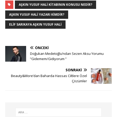
AŞKIN YUSUF HALI KITABININ KONUSU NEDIR?
AŞKIN YUSUF HALI YAZARI KIMDIR?
ELIF SARIKAYA AŞKIN YUSUF HALI
ÖNCEKI
Doğukan Medetoğlu’ndan Sezen Aksu Yorumu
”Gidemem/Gidiyorum ”
SONRAKI
Beauty&More’dan Baharda Hassas Ciltlere Özel
Çözümler