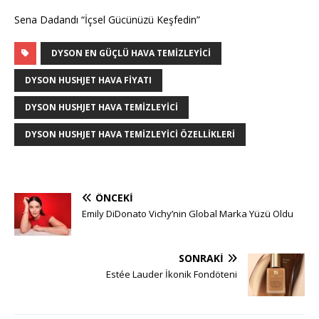
Sena Dadandı “İçsel Gücünüzü Keşfedin”
DYSON EN GÜÇLÜ HAVA TEMIZLEYICI
DYSON HUSHJET HAVA FIYATI
DYSON HUSHJET HAVA TEMIZLEYICI
DYSON HUSHJET HAVA TEMIZLEYICI ÖZELLIKLERI
ÖNCEKI
Emily DiDonato Vichy’nin Global Marka Yüzü Oldu
SONRAKI
Estée Lauder İkonik Fondöteni