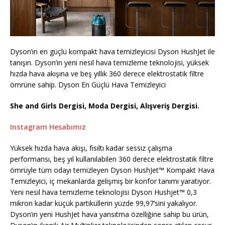
Dyson’ın en güçlü kompakt hava temizleyicisi Dyson HushJet ile
tanışın. Dyson’ın yeni nesil hava temizleme teknolojisi, yüksek
hızda hava akışına ve beş yıllık 360 derece elektrostatik filtre
ömrüne sahip. Dyson En Güçlü Hava Temizleyici
She and Girls Dergisi, Moda Dergisi, Alışveriş Dergisi.
Instagram Hesabımız
Yüksek hızda hava akışı, fısıltı kadar sessiz çalışma
performansı, beş yıl kullanılabilen 360 derece elektrostatik filtre
ömrüyle tüm odayı temizleyen Dyson HushJet™ Kompakt Hava
Temizleyici, iç mekanlarda gelişmiş bir konfor tanımı yaratıyor.
Yeni nesil hava temizleme teknolojisi Dyson Hushjet™ 0,3
mikron kadar küçük partiküllerin yüzde 99,97’sini yakalıyor.
Dyson’ın yeni HushJet hava yansıtma özelliğine sahip bu ürün,