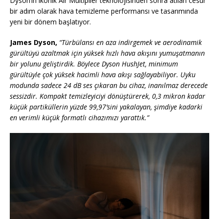
Dyson’ın ikonik Air Multiplier teknolojisinden sonra atılan cesur
bir adım olarak hava temizleme performansı ve tasarımında
yeni bir dönem başlatıyor.
James Dyson,
“Türbülansı en aza indirgemek ve aerodinamik
gürültüyü azaltmak için yüksek hızlı hava akışını yumuşatmanın
bir yolunu geliştirdik. Böylece Dyson HushJet, minimum
gürültüyle çok yüksek hacimli hava akışı sağlayabiliyor. Uyku
modunda sadece 24 dB ses çıkaran bu cihaz, inanılmaz derecede
sessizdir. Kompakt temizleyiciyi dönüştürerek, 0,3 mikron kadar
küçük partiküllerin yüzde 99,97’sini yakalayan, şimdiye kadarki
en verimli küçük formatlı cihazımızı yarattık.”