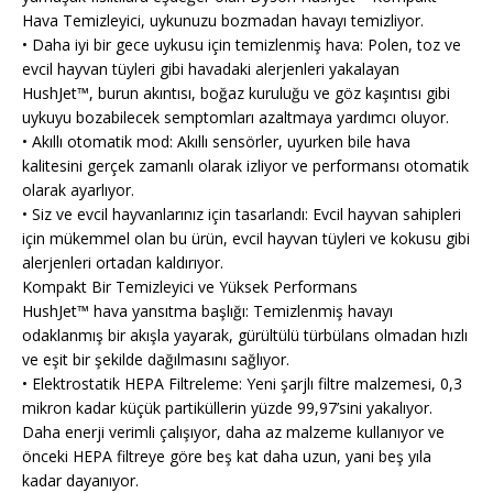
Hava Temizleyici, uykunuzu bozmadan havayı temizliyor.
• Daha iyi bir gece uykusu için temizlenmiş hava: Polen, toz ve
evcil hayvan tüyleri gibi havadaki alerjenleri yakalayan
HushJet™, burun akıntısı, boğaz kuruluğu ve göz kaşıntısı gibi
uykuyu bozabilecek semptomları azaltmaya yardımcı oluyor.
• Akıllı otomatik mod: Akıllı sensörler, uyurken bile hava
kalitesini gerçek zamanlı olarak izliyor ve performansı otomatik
olarak ayarlıyor.
• Siz ve evcil hayvanlarınız için tasarlandı: Evcil hayvan sahipleri
için mükemmel olan bu ürün, evcil hayvan tüyleri ve kokusu gibi
alerjenleri ortadan kaldırıyor.
Kompakt Bir Temizleyici ve Yüksek Performans
HushJet™ hava yansıtma başlığı: Temizlenmiş havayı
odaklanmış bir akışla yayarak, gürültülü türbülans olmadan hızlı
ve eşit bir şekilde dağılmasını sağlıyor.
• Elektrostatik HEPA Filtreleme: Yeni şarjlı filtre malzemesi, 0,3
mikron kadar küçük partiküllerin yüzde 99,97’sini yakalıyor.
Daha enerji verimli çalışıyor, daha az malzeme kullanıyor ve
önceki HEPA filtreye göre beş kat daha uzun, yani beş yıla
kadar dayanıyor.