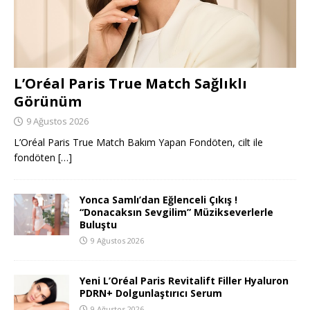
L’Oréal Paris True Match Sağlıklı
Görünüm
9 Ağustos 2026
L’Oréal Paris True Match Bakım Yapan Fondöten, cilt ile
fondöten
[…]
Yonca Samlı’dan Eğlenceli Çıkış !
“Donacaksın Sevgilim” Müzikseverlerle
Buluştu
9 Ağustos 2026
Yeni L’Oréal Paris Revitalift Filler Hyaluron
PDRN+ Dolgunlaştırıcı Serum
9 Ağustos 2026