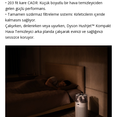
• 203 fit kare CADR: Küçük boyutlu bir hava temizleyiciden
gelen güçlü performans.
• Tamamen sızdırmaz filtreleme sistemi: Kirleticilerin içeride
kalmasını sağlıyor.
Çalışırken, dinlenirken veya uyurken, Dyson HushJet™ Kompakt
Hava Temizleyici arka planda çalışarak evinizi ve sağlığınızı
sessizce koruyor.