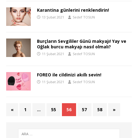
Karantina günlerini renklendirin!
13 Şubat 2021
Sedef TOSUN
Burçların Sevgililer Günü makyajı! Yay ve
Oğlak burcu makyajı nasıl olmalı?
11 Şubat 2021
Sedef TOSUN
FOREO ile cildinizi akıllı sevin!
11 Şubat 2021
Sedef TOSUN
«
1
…
55
56
57
58
»