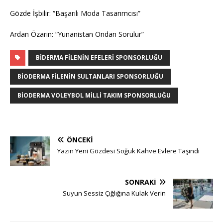
Gözde İşbilir: “Başarılı Moda Tasarımcısı”
Ardan Özarın: “Yunanistan Ondan Sorulur”
BIDERMA FILENIN EFELERI SPONSORLUĞU
BIODERMA FILENIN SULTANLARI SPONSORLUĞU
BIODERMA VOLEYBOL MILLI TAKIM SPONSORLUĞU
ÖNCEKI
Yazın Yeni Gözdesi Soğuk Kahve Evlere Taşındı
SONRAKI
Suyun Sessiz Çığlığına Kulak Verin