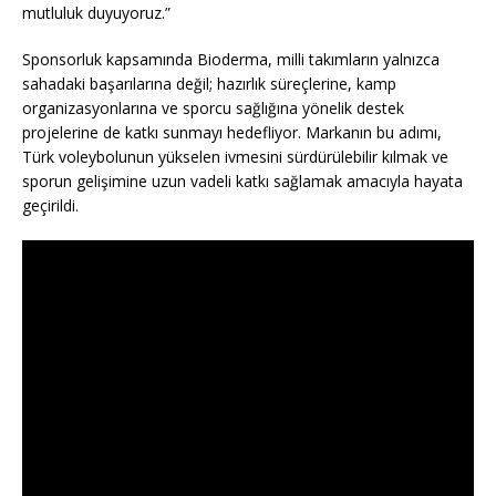
mutluluk duyuyoruz.”
Sponsorluk kapsamında Bioderma, milli takımların yalnızca
sahadaki başarılarına değil; hazırlık süreçlerine, kamp
organizasyonlarına ve sporcu sağlığına yönelik destek
projelerine de katkı sunmayı hedefliyor. Markanın bu adımı,
Türk voleybolunun yükselen ivmesini sürdürülebilir kılmak ve
sporun gelişimine uzun vadeli katkı sağlamak amacıyla hayata
geçirildi.