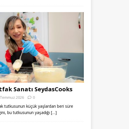
fak Sanatı SeydasCooks
 Temmuz 2026
0
k tutkusunun küçük yaşlardan beri süre
ğini, bu tutkusunun yaşadığı
[…]