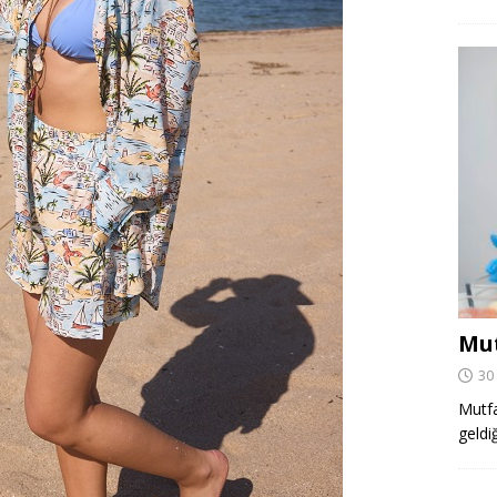
Mut
30
Mutfa
geldi