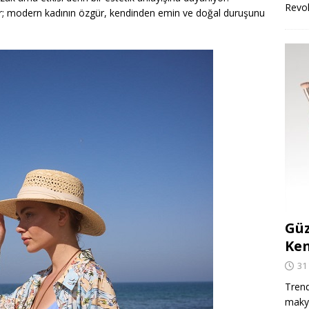
Revo
lar; modern kadının özgür, kendinden emin ve doğal duruşunu
Güz
Ken
31
Trend
makya