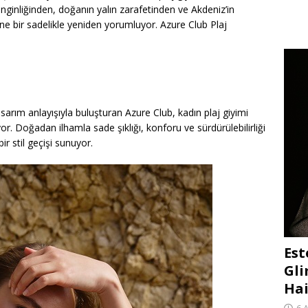
ginliğinden, doğanın yalın zarafetinden ve Akdeniz’in
fine bir sadelikle yeniden yorumluyor. Azure Club Plaj
sarım anlayışıyla buluşturan Azure Club, kadın plaj giyimi
yor. Doğadan ilhamla sade şıklığı, konforu ve sürdürülebilirliği
r stil geçişi sunuyor.
Est
Gli
Hai
6 