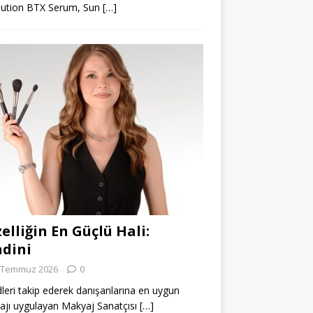
lution BTX Serum, Sun
[…]
elliğin En Güçlü Hali:
dini
 Temmuz 2026
0
leri takip ederek danışanlarına en uygun
jı uygulayan Makyaj Sanatçısı
[…]