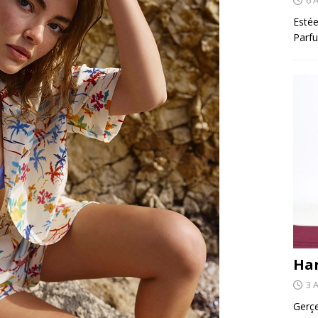
Estée
Parfu
Har
3 
Gerçe