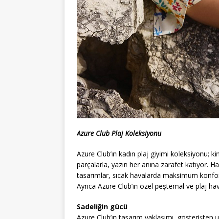
Azure Club Plaj Koleksiyonu
Azure Club’ın kadın plaj giyimi koleksiyonu; 
parçalarla, yazın her anına zarafet katıyor. Ha
tasarımlar, sıcak havalarda maksimum konfor 
Ayrıca Azure Club’ın özel peştemal ve plaj havl
Sadeliğin gücü
Azure Club’ın tasarım yaklaşımı, gösterişten u