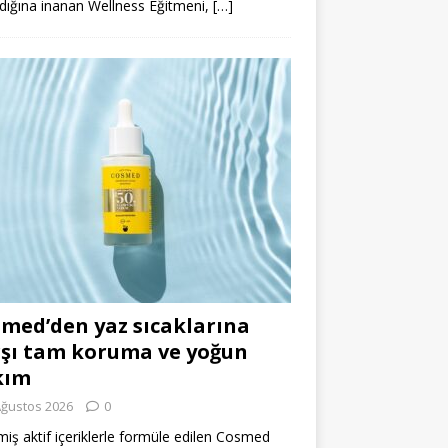
dığına inanan Wellness Eğitmeni,
[…]
med’den yaz sıcaklarına
şı tam koruma ve yoğun
kım
Ağustos 2026
0
miş aktif içeriklerle formüle edilen Cosmed