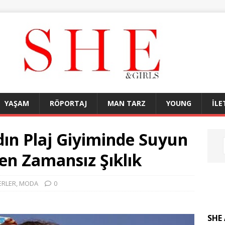
YAŞAM
RÖPORTAJ
MAN TARZ
YOUNG
İLE
dın Plaj Giyiminde Suyun
nen Zamansız Şıklık
ERLER
,
MODA
0
SHE 