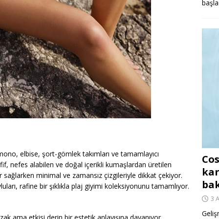
başla
kimono, elbise, şort-gömlek takımları ve tamamlayıcı
Cos
fif, nefes alabilen ve doğal içerikli kumaşlardan üretilen
kar
sağlarken minimal ve zamansız çizgileriyle dikkat çekiyor.
ba
uları, rafine bir şıklıkla plaj giyimi koleksiyonunu tamamlıyor.
3 
Geliş
zak ama etkisi derin bir estetik anlayışına dayanıyor.