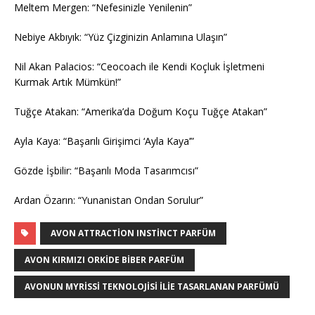
Meltem Mergen: “Nefesinizle Yenilenin”
Nebiye Akbıyık: “Yüz Çizginizin Anlamına Ulaşın”
Nil Akan Palacios: “Ceocoach ile Kendi Koçluk İşletmeni
Kurmak Artık Mümkün!”
Tuğçe Atakan: “Amerika’da Doğum Koçu Tuğçe Atakan”
Ayla Kaya: “Başarılı Girişimci ‘Ayla Kaya’”
Gözde İşbilir: “Başarılı Moda Tasarımcısı”
Ardan Özarın: “Yunanistan Ondan Sorulur”
AVON ATTRACTION INSTINCT PARFÜM
AVON KIRMIZI ORKIDE BIBER PARFÜM
AVONUN MYRISSI TEKNOLOJISI ILIE TASARLANAN PARFÜMÜ