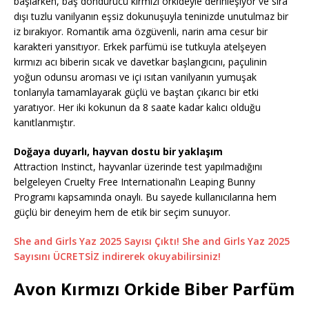
başlarken, baş döndürücü kırmızı orkideyle derinleşiyor ve sıra
dışı tuzlu vanilyanın eşsiz dokunuşuyla teninizde unutulmaz bir
iz bırakıyor. Romantik ama özgüvenli, narin ama cesur bir
karakteri yansıtıyor. Erkek parfümü ise tutkuyla atelşeyen
kırmızı acı biberin sıcak ve davetkar başlangıcını, paçulinin
yoğun odunsu aroması ve içi ısıtan vanilyanın yumuşak
tonlarıyla tamamlayarak güçlü ve baştan çıkarıcı bir etki
yaratıyor. Her iki kokunun da 8 saate kadar kalıcı olduğu
kanıtlanmıştır.
Doğaya duyarlı, hayvan dostu bir yaklaşım
Attraction Instinct, hayvanlar üzerinde test yapılmadığını
belgeleyen Cruelty Free International’ın Leaping Bunny
Programı kapsamında onaylı. Bu sayede kullanıcılarına hem
güçlü bir deneyim hem de etik bir seçim sunuyor.
She and Girls Yaz 2025 Sayısı Çıktı! She and Girls Yaz 2025
Sayısını ÜCRETSİZ indirerek okuyabilirsiniz!
Avon Kırmızı Orkide Biber Parfüm