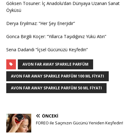
Göksen Tosuner: İç Anadolu’dan Dünyaya Uzanan Sanat
Öyküsü
Derya Eryılmaz: “Her Şey Enerjidir”
Gonca Birgili Koçer: “Yıllarca Taşıdığınız Yükü Atın”
Sena Dadandı “İçsel Gücünüzü Keşfedin”
AVON FAR AWAY SPARKLE PARFÜM
AVON FAR AWAY SPARKLE PARFÜM 100 ML FIYATI
AVON FAR AWAY SPARKLE PARFÜM 50 ML FIYATI
ÖNCEKI
FOREO ile Saçınızın Gücünü Yeniden Keşfedin!