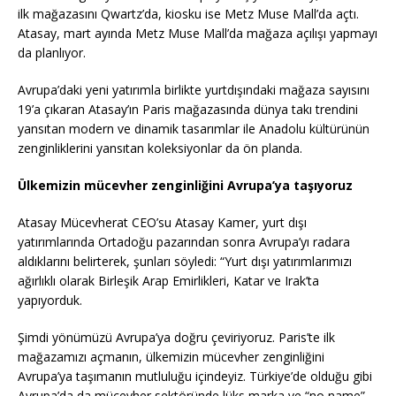
ilk mağazasını Qwartz’da, kiosku ise Metz Muse Mall’da açtı.
Atasay, mart ayında Metz Muse Mall’da mağaza açılışı yapmayı
da planlıyor.
Avrupa’daki yeni yatırımla birlikte yurtdışındaki mağaza sayısını
19’a çıkaran Atasay’ın Paris mağazasında dünya takı trendini
yansıtan modern ve dinamik tasarımlar ile Anadolu kültürünün
zenginliklerini yansıtan koleksiyonlar da ön planda.
Ülkemizin mücevher zenginliğini Avrupa’ya taşıyoruz
Atasay Mücevherat CEO’su Atasay Kamer, yurt dışı
yatırımlarında Ortadoğu pazarından sonra Avrupa’yı radara
aldıklarını belirterek, şunları söyledi: “Yurt dışı yatırımlarımızı
ağırlıklı olarak Birleşik Arap Emirlikleri, Katar ve Irak’ta
yapıyorduk.
Şimdi yönümüzü Avrupa’ya doğru çeviriyoruz. Paris’te ilk
mağazamızı açmanın, ülkemizin mücevher zenginliğini
Avrupa’ya taşımanın mutluluğu içindeyiz. Türkiye’de olduğu gibi
Avrupa’da da mücevher sektöründe lüks marka ve “no name”