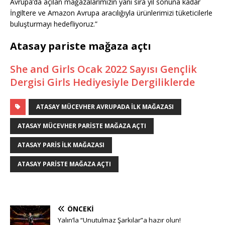
Avrupa’da açılan mağazalarımızın yanı sıra yıl sonuna kadar
İngiltere ve Amazon Avrupa aracılığıyla ürünlerimizi tüketicilerle
buluşturmayı hedefliyoruz.”
Atasay pariste mağaza açtı
She and Girls Ocak 2022 Sayısı Gençlik
Dergisi Girls Hediyesiyle Dergiliklerde
ATASAY MÜCEVHER AVRUPADA ILK MAĞAZASI
ATASAY MÜCEVHER PARISTE MAĞAZA AÇTI
ATASAY PARIS ILK MAĞAZASI
ATASAY PARISTE MAĞAZA AÇTI
ÖNCEKI
Yalın’la “Unutulmaz Şarkılar”a hazır olun!