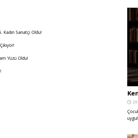
5. Kadın Sanatçı Oldu!
Çıkıyor!
lam Yüzü Oldu!
!
Ken
29
Çocuk,
uygul