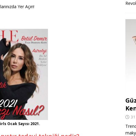
Revo
arınızda Yer Açın!
Güz
Ken
31
irls Ocak Sayısı 2021.
Trend
makya