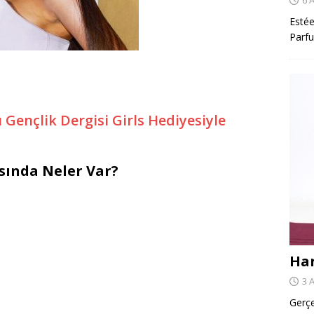
Estée
Parfu
 Gençlik Dergisi Girls Hediyesiyle
ısında Neler Var?
Har
3 
Gerçe