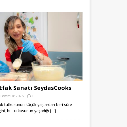
fak Sanatı SeydasCooks
 Temmuz 2026
0
k tutkusunun küçük yaşlardan beri süre
ğini, bu tutkusunun yaşadığı
[…]