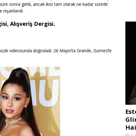
r süre sonra geldi, ancak ikisi tam olarak ne kadar süredir
de nişanlandı
si, Alışveriş Dergisi.
U” müzik videosunda doğruladı. 26 Mayıs’ta Grande, Gomez’le
Est
Gli
Hai
6 