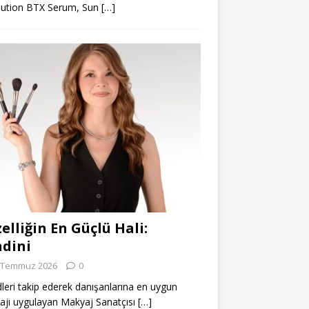
lution BTX Serum, Sun
[…]
elliğin En Güçlü Hali:
dini
 Temmuz 2026
0
leri takip ederek danışanlarına en uygun
jı uygulayan Makyaj Sanatçısı
[…]