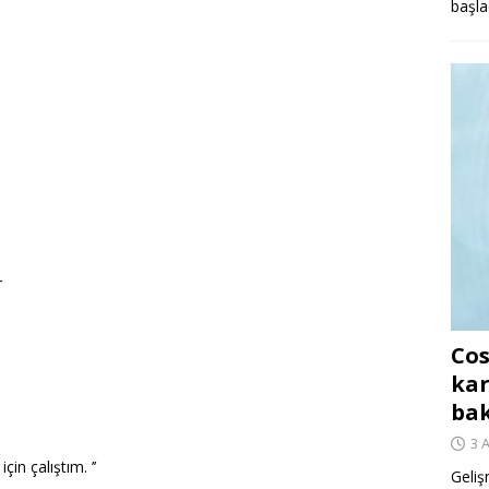
başla
r
Cos
kar
ba
3 
in çalıştım. ’’
Geliş