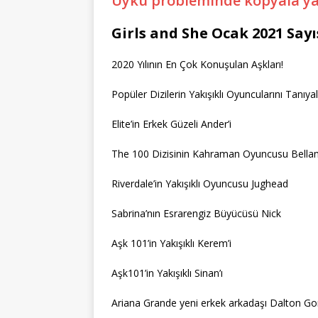
Uyku probleminde kopyala yap
Girls and She Ocak 2021 Say
2020 Yılının En Çok Konuşulan Aşkları!
Popüler Dizilerin Yakışıklı Oyuncularını Tanıya
Elite’in Erkek Güzeli Ander’i
The 100 Dizisinin Kahraman Oyuncusu Bella
Riverdale’in Yakışıklı Oyuncusu Jughead
Sabrina’nın Esrarengiz Büyücüsü Nick
Aşk 101’in Yakışıklı Kerem’i
Aşk101’in Yakışıklı Sinan’ı
Ariana Grande yeni erkek arkadaşı Dalton Gom