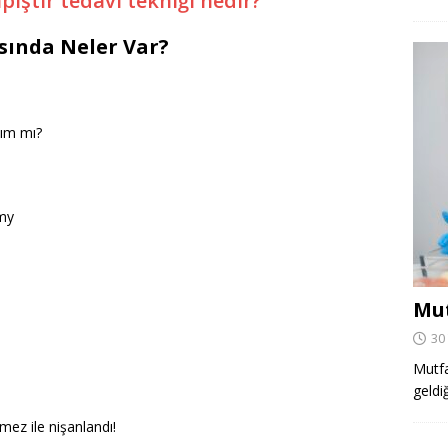
ıştır tedavi tekniği nedir?
ısında Neler Var?
lım mı?
my
Mut
30
Mutfa
geldi
ez ile nişanlandı!