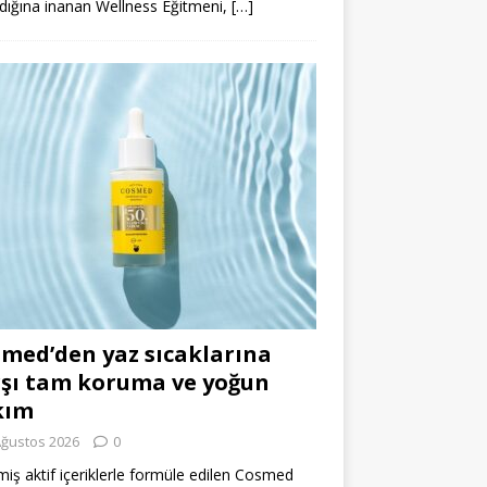
dığına inanan Wellness Eğitmeni,
[…]
med’den yaz sıcaklarına
şı tam koruma ve yoğun
kım
Ağustos 2026
0
miş aktif içeriklerle formüle edilen Cosmed