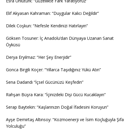
Esra Ünlütürk: “Güzellikte Fark Yaratıyoruz”
Elif Akyasan Kahraman: “Duygular Kalıcı Değildir”
Dilek Coşkun: “Nefesle Kendinizi Hatırlayın”
Göksen Tosuner: İç Anadolu’dan Dünyaya Uzanan Sanat
Öyküsü
Derya Eryılmaz: “Her Şey Enerjidir”
Gonca Birgili Koçer: “Yıllarca Taşıdığınız Yükü Atın”
Sena Dadandı “İçsel Gücünüzü Keşfedin”
Rahşan Büşra Kara: “İçinizdeki Dişi Gücü Kucaklayın”
Serap Baytekin: “Kaşlarınızın Doğal İfadesini Koruyun”
Ayşe Demirtaş Altınsoy: “Kozmoenerji ve İsim Koçluğuyla Şifa
Yolculuğu”