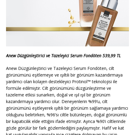
Anew Düzgünleştirici ve Tazeleyici Serum Fondöten 539,99 TL
Anew Düzgünleştirici ve Tazeleyici Serum Fondöten, cilt
görünümünü eşitlemeye ve ışıltılı bir görünüm kazandırmaya
yardımcı olan kolajen destekleyici Protinol™ teknolojisi ile
formüle edilmiştir. Cilt görünümünü düzgünleştirme ve
tazeleme etkisi sunarken, doğal ve ışıl ışıl bir görünüm
kazandırmaya yardımcı olur. Deneyenlerin %99’u, cilt
görünümünü eşitleyerek ışıltılı bir görünüm sağlamaya yardımcı
olduğunu belirtirken, %96’sı ciltle bütünleşen, doğal görünümlü
bir kapatıcılık elde ettiğini ifade etmiştir. Ayrıca %90’ı ciltlerinde
gözle görülür bir fark gözlemlediğini paylaşmıştır. Hafif ve kat
kat uygulanabilir yapısıyla ince çizgilere dolmayan bu ürün,