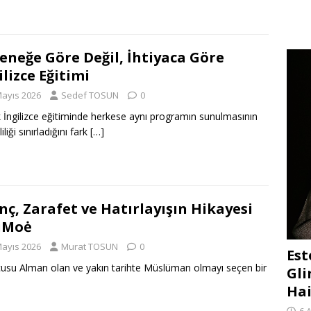
eneğe Göre Değil, İhtiyaca Göre
ilizce Eğitimi
Mayıs 2026
Sedef TOSUN
0
k İngilizce eğitiminde herkese aynı programın sunulmasının
iliği sınırladığını fark
[…]
nç, Zarafet ve Hatırlayışın Hikayesi
uMoė
Mayıs 2026
Murat TOSUN
0
Est
usu Alman olan ve yakın tarihte Müslüman olmayı seçen bir
Gli
Hai
6 