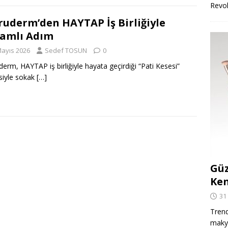
Revo
uderm’den HAYTAP İş Birliğiyle
amlı Adım
Mayıs 2026
Sedef TOSUN
0
erm, HAYTAP iş birliğiyle hayata geçirdiği “Pati Kesesi”
siyle sokak
[…]
Güz
Ken
31
Trend
makya