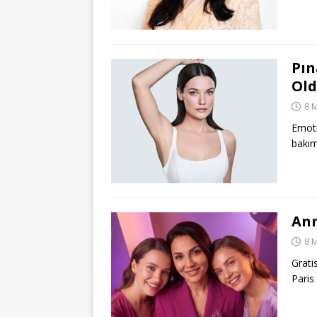
Pın
Ol
8 
Emoti
bakım
Ann
8 
Grati
Paris