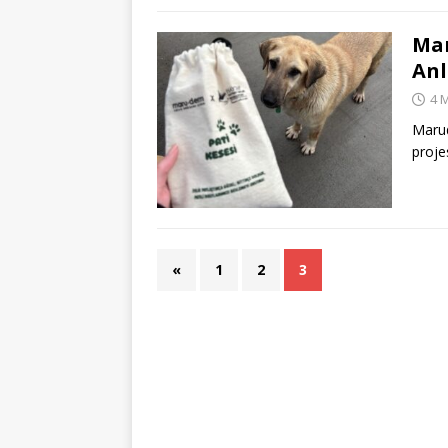
Mar
Anl
4 
Marud
proje
«
1
2
3