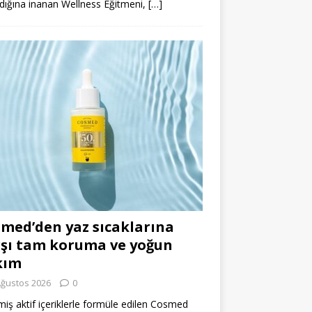
dığına inanan Wellness Eğitmeni,
[…]
med’den yaz sıcaklarına
şı tam koruma ve yoğun
kım
Ağustos 2026
0
miş aktif içeriklerle formüle edilen Cosmed