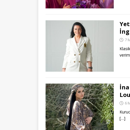
Yet
İng
7 
Klasi
veriml
İna
Lo
6 
Kuruc
[…]