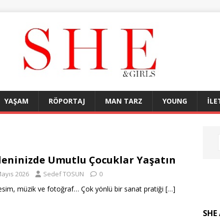
YAŞAM
RÖPORTAJ
MAN TARZ
YOUNG
İLE
eninizde Umutlu Çocuklar Yaşatın
Mayıs 2026
Sedef TOSUN
0
 resim, müzik ve fotoğraf… Çok yönlü bir sanat pratiği
[…]
SHE 