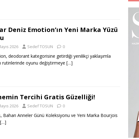
ar Deniz Emotion’ın Yeni Marka Yüzü
du
Mayıs 2026
Sedef TOSUN
0
on, deodorant kategorisine getirdiği yenilikçi yaklaşımla
 rutinlerinde oyunu değiştirmeye
[…]
emin Tercihi Gratis Güzelliği!
Mayıs 2026
Sedef TOSUN
0
s, Baharı Anneler Günü Koleksiyonu ve Yeni Marka Bourjois
[…]