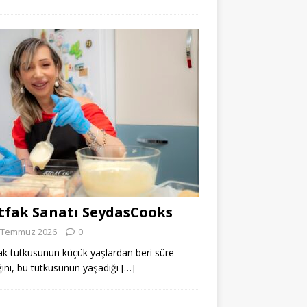
fak Sanatı SeydasCooks
 Temmuz 2026
0
k tutkusunun küçük yaşlardan beri süre
ğini, bu tutkusunun yaşadığı
[…]