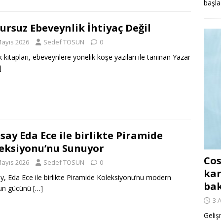
başla
ursuz Ebeveynlik İhtiyaç Değil
Mayıs 2026
Sedef TOSUN
0
 kitapları, ebeveynlere yönelik köşe yazıları ile tanınan Yazar
]
say Eda Ece ile birlikte Piramide
eksiyonu’nu Sunuyor
Cos
Mayıs 2026
Sedef TOSUN
0
kar
y, Eda Ece ile birlikte Piramide Koleksiyonu’nu modern
ba
un gücünü
[…]
3 
Geliş