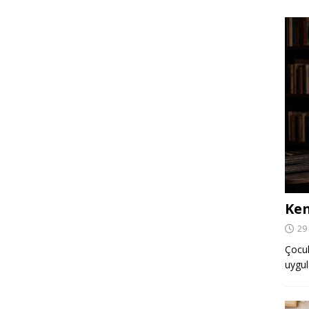
Ken
29
Çocuk,
uygul