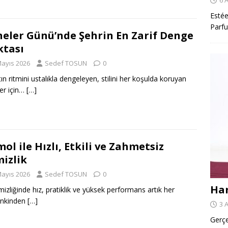
Estée
Parfu
eler Günü’nde Şehrin En Zarif Denge
tası
Mayıs 2026
Sedef TOSUN
0
ın ritmini ustalıkla dengeleyen, stilini her koşulda koruyan
er için…
[…]
ol ile Hızlı, Etkili ve Zahmetsiz
izlik
Mayıs 2026
Sedef TOSUN
0
Har
mizliğinde hız, pratiklik ve yüksek performans artık her
nkinden
[…]
3 
Gerçe