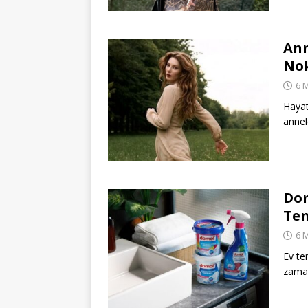
Ann
Nok
6 
Hayat
annel
Dom
Tem
6 
Ev te
zama