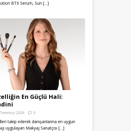
lution BTX Serum, Sun
[…]
elliğin En Güçlü Hali:
dini
 Temmuz 2026
0
leri takip ederek danışanlarına en uygun
jı uygulayan Makyaj Sanatçısı
[…]