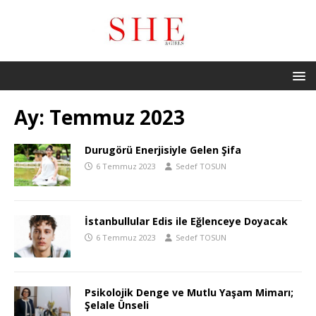
Ay:
Temmuz 2023
Durugörü Enerjisiyle Gelen Şifa
6 Temmuz 2023
Sedef TOSUN
İstanbullular Edis ile Eğlenceye Doyacak
6 Temmuz 2023
Sedef TOSUN
Psikolojik Denge ve Mutlu Yaşam Mimarı;
Şelale Ünseli