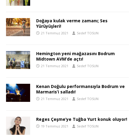
Doğaya kulak verme zamanı; Ses
Yürüyüşleri!
21 Temmuz 2021
Sedef TOSUN
Hemington yeni mağazasını Bodrum
Midtown AVM’de açtı!
21 Temmuz 2021
Sedef TOSUN
Kenan Doğulu performansıyla Bodrum ve
Marmaris’i salladı!
21 Temmuz 2021
Sedef TOSUN
Reges Çeşme’ye Tuğba Yurt konuk oluyor!
19 Temmuz 2021
Sedef TOSUN