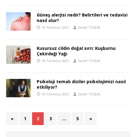
Güneş alerjisi nedir? Belirtileri ve tedavisi
nasıl olur?
19 Temmuz 2021
Sedef TOSUN
Kusursuz cildin doğal sırrı: Kuşburnu
Çekirdeği Yağı
18 Temmuz 2021
Sedef TOSUN
Psikoloji temalı diziler psikolojimizi nasıl
etkiliyor?
16 Temmuz 2021
Sedef TOSUN
«
1
2
3
…
5
»