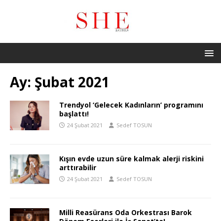
Ay:
Şubat 2021
Trendyol ‘Gelecek Kadınların’ programını
başlattı!
24 Şubat 2021
Sedef TOSUN
Kışın evde uzun süre kalmak alerji riskini
arttırabilir
24 Şubat 2021
Sedef TOSUN
Milli Reasürans Oda Orkestrası Barok