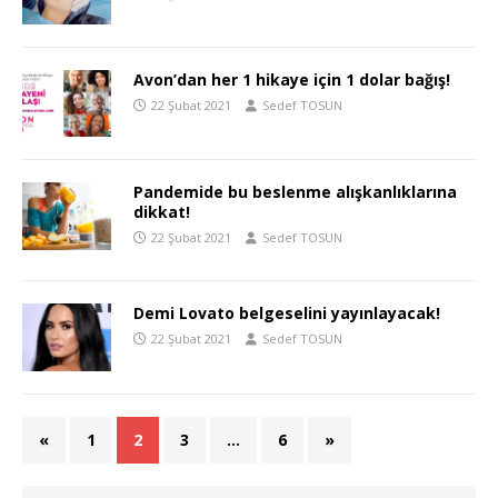
Avon’dan her 1 hikaye için 1 dolar bağış!
22 Şubat 2021
Sedef TOSUN
Pandemide bu beslenme alışkanlıklarına
dikkat!
22 Şubat 2021
Sedef TOSUN
Demi Lovato belgeselini yayınlayacak!
22 Şubat 2021
Sedef TOSUN
«
1
2
3
…
6
»