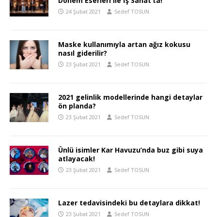
Dönem Eserleri ile İş Sanat’ta!
24 Şubat 2021
Sedef TOSUN
Maske kullanımıyla artan ağız kokusu
nasıl giderilir?
23 Şubat 2021
Sedef TOSUN
2021 gelinlik modellerinde hangi detaylar
ön planda?
23 Şubat 2021
Sedef TOSUN
Ünlü isimler Kar Havuzu’nda buz gibi suya
atlayacak!
23 Şubat 2021
Sedef TOSUN
Lazer tedavisindeki bu detaylara dikkat!
23 Şubat 2021
Sedef TOSUN